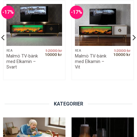
-17%
-17%
12000
kr
12000
kr
REA
REA
rent
Original
Current
Original
Cur
10000
kr
10000
kr
Malmö TV-bänk
Malmö TV-bänk
ce
price
price
price
pri
med Elkamin –
med Elkamin –
was:
is:
was:
is:
0 kr.
12000 kr.
10000 kr.
12000 kr.
100
Svart
Vit
KATEGORIER