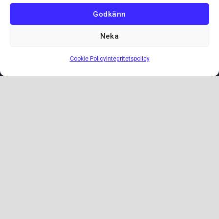
Godkänn
varje dag: 10.00 – 18.00
Neka
söndag: 10.00 – 17.00
Cookie Policy
Integritetspolicy
KONTAKTA OSS
AA Möbler AB
Bergsbrunnagatan 28
753 23 Uppsala
E-post:
info@aamobler.se
Tel: 018-18 18 51
INFORMATION