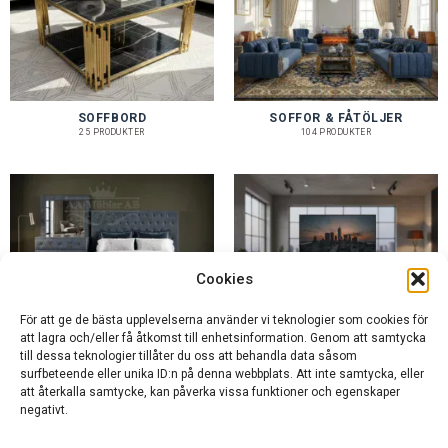
SOFFBORD
SOFFOR & FÅTÖLJER
25 PRODUKTER
104 PRODUKTER
Cookies
För att ge de bästa upplevelserna använder vi teknologier som cookies för
att lagra och/eller få åtkomst till enhetsinformation. Genom att samtycka
SOVRUM & SÄNGAR
TV-BÄNKAR
till dessa teknologier tillåter du oss att behandla data såsom
37 PRODUKTER
41 PRODUKTER
surfbeteende eller unika ID:n på denna webbplats. Att inte samtycka, eller
att återkalla samtycke, kan påverka vissa funktioner och egenskaper
negativt.
ÖPPETTIDER