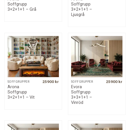
Soffgrupp
Soffgrupp
3+2+1+1 – Grå
3+2+1+1 –
Ljusgrå
25900
kr
25900
kr
SOFFGRUPPER
SOFFGRUPPER
Arona
Evora
Soffgrupp
Soffgrupp
3+2+1+1 – Vit
3+3+1+1 –
Vinröd