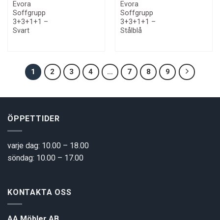
Evora
Evora
Soffgrupp
Soffgrupp
3+3+1+1 –
3+3+1+1 –
Svart
Stålblå
1
2
3
4
…
7
8
9
ÖPPETTIDER
varje dag: 10.00 – 18.00
söndag: 10.00 – 17.00
KONTAKTA OSS
AA Möbler AB