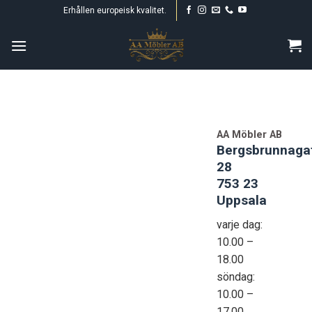
Skip
Erhållen europeisk kvalitet.
to
content
AA Möbler AB
Bergsbrunnaga
28
753 23
Uppsala
varje dag:
10.00 –
18.00
söndag:
10.00 –
17.00