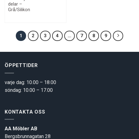
price
price
delar –
was:
is:
3900 kr.
3500 kr.
Grå/Silikon
1
2
3
4
…
7
8
9
ÖPPETTIDER
varje dag: 10.00 – 18.00
söndag: 10.00 – 17.00
KONTAKTA OSS
AA Möbler AB
Bergsbrunnagatan 28