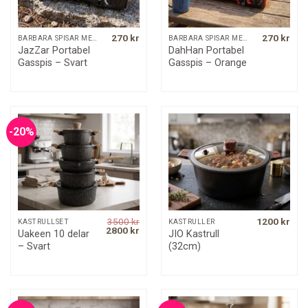
270
kr
270
kr
BÄRBARA SPISAR MED MERA
BÄRBARA SPISAR MED MERA
JazZar Portabel
DahHan Portabel
Gasspis – Svart
Gasspis – Orange
-20%
3500
kr
1200
kr
KASTRULLSET
KASTRULLER
Original
Current
2800
kr
Uakeen 10 delar
JIO Kastrull
price
price
– Svart
(32cm)
was:
is:
3500 kr.
2800 kr.