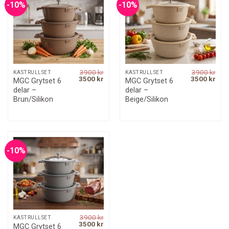
-10%
-10%
3900
kr
3900
kr
KASTRULLSET
KASTRULLSET
Original
Current
Original
Curr
3500
kr
3500
kr
MGC Grytset 6
MGC Grytset 6
price
price
price
pric
delar –
delar –
was:
is:
was:
is:
3900 kr.
3500 kr.
3900 kr.
3500
Brun/Silikon
Beige/Silikon
-10%
3900
kr
KASTRULLSET
Original
Current
3500
kr
MGC Grytset 6