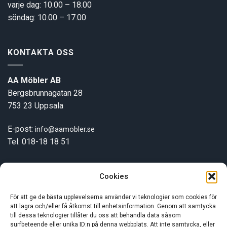
varje dag: 10.00 – 18.00
söndag: 10.00 – 17.00
KONTAKTA OSS
AA Möbler AB
Bergsbrunnagatan 28
753 23 Uppsala
E-post:
info@aamobler.se
Tel: 018-18 18 51
Cookies
INFORMATION
För att ge de bästa upplevelserna använder vi teknologier som cookies för
att lagra och/eller få åtkomst till enhetsinformation. Genom att samtycka
Om oss
till dessa teknologier tillåter du oss att behandla data såsom
surfbeteende eller unika ID:n på denna webbplats. Att inte samtycka, eller
Kundservice