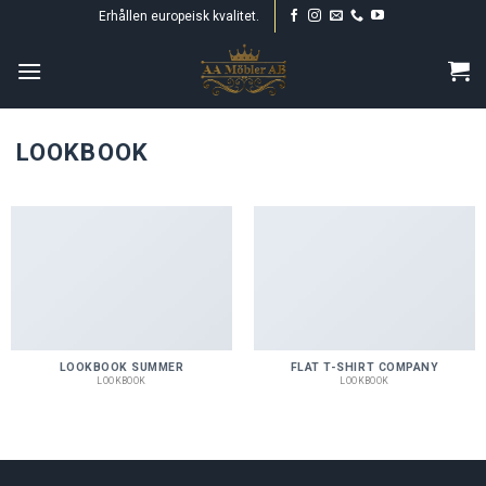
Skip
Erhållen europeisk kvalitet.
to
content
LOOKBOOK
LOOKBOOK SUMMER
FLAT T-SHIRT COMPANY
LOOKBOOK
LOOKBOOK