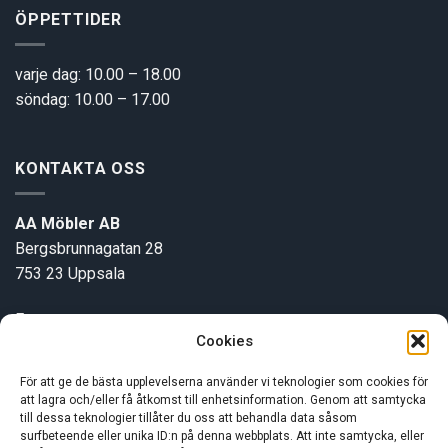
ÖPPETTIDER
varje dag: 10.00 – 18.00
söndag: 10.00 – 17.00
KONTAKTA OSS
AA Möbler AB
Bergsbrunnagatan 28
753 23 Uppsala
E-post:
info@aamobler.se
Cookies
Tel: 018-18 18 51
För att ge de bästa upplevelserna använder vi teknologier som cookies för
att lagra och/eller få åtkomst till enhetsinformation. Genom att samtycka
INFORMATION
till dessa teknologier tillåter du oss att behandla data såsom
surfbeteende eller unika ID:n på denna webbplats. Att inte samtycka, eller