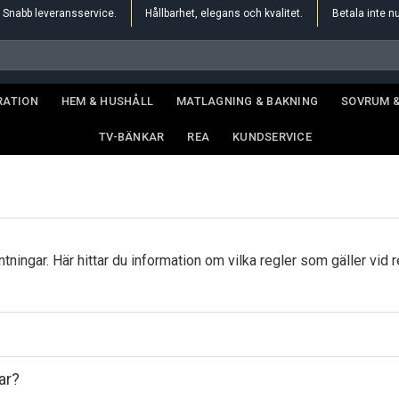
Snabb leveransservice.
Hållbarhet, elegans och kvalitet.
Betala inte n
RATION
HEM & HUSHÅLL
MATLAGNING & BAKNING
SOVRUM 
TV-BÄNKAR
REA
KUNDSERVICE
ntningar. Här hittar du information om vilka regler som gäller vid 
ar?