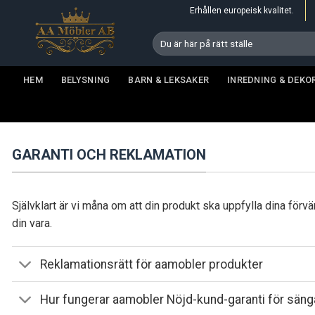
Skip
Erhållen europeisk kvalitet.
to
Search
content
for:
HEM
BELYSNING
BARN & LEKSAKER
INREDNING & DEKO
GARANTI OCH REKLAMATION
Självklart är vi måna om att din produkt ska uppfylla dina förvä
din vara.
Reklamationsrätt för aamobler produkter
Hur fungerar aamobler Nöjd-kund-garanti för säng