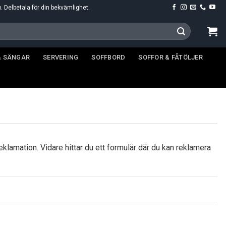
u. Delbetala för din bekvämlighet.
& SÄNGAR
SERVERING
SOFFBORD
SOFFOR & FÅTÖLJER
reklamation. Vidare hittar du ett formulär där du kan reklamera