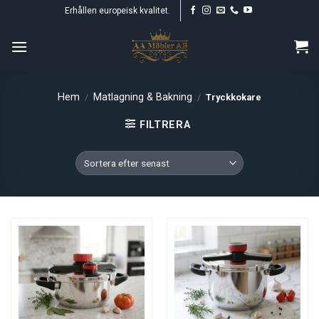
Skip
Erhållen europeisk kvalitet.
to
content
Hem
Matlagning & Bakning
/
/
Tryckkokare
FILTRERA