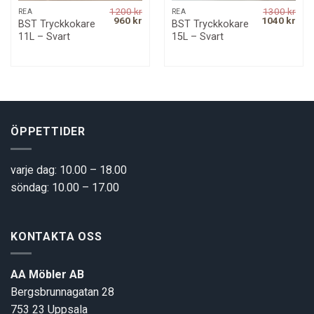
1200
kr
1300
kr
REA
REA
Original
Current
Original
Curr
960
kr
1040
kr
BST Tryckkokare
BST Tryckkokare
price
price
price
pric
11L – Svart
15L – Svart
was:
is:
was:
is:
1200 kr.
960 kr.
1300 kr.
1040
ÖPPETTIDER
varje dag: 10.00 – 18.00
söndag: 10.00 – 17.00
KONTAKTA OSS
AA Möbler AB
Bergsbrunnagatan 28
753 23 Uppsala