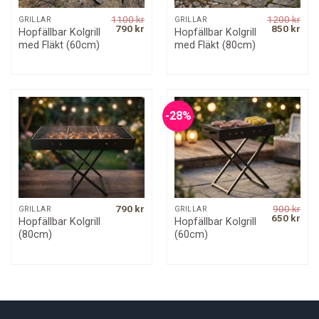
1100
kr
1200
kr
GRILLAR
GRILLAR
Original
Current
Original
Curr
790
kr
850
kr
Hopfällbar Kolgrill
Hopfällbar Kolgrill
price
price
price
pric
med Fläkt (60cm)
med Fläkt (80cm)
was:
is:
was:
is:
1100 kr.
790 kr.
1200 kr.
850 
-28%
790
kr
900
kr
GRILLAR
GRILLAR
Original
Curr
650
kr
Hopfällbar Kolgrill
Hopfällbar Kolgrill
price
pric
(80cm)
(60cm)
was:
is:
900 kr.
650 