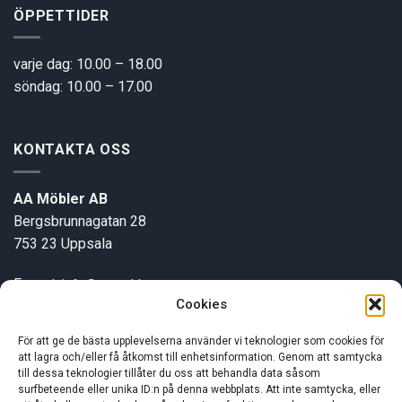
ÖPPETTIDER
varje dag: 10.00 – 18.00
söndag: 10.00 – 17.00
KONTAKTA OSS
AA Möbler AB
Bergsbrunnagatan 28
753 23 Uppsala
E-post:
info@aamobler.se
Cookies
Tel: 018-18 18 51
För att ge de bästa upplevelserna använder vi teknologier som cookies för
att lagra och/eller få åtkomst till enhetsinformation. Genom att samtycka
INFORMATION
till dessa teknologier tillåter du oss att behandla data såsom
surfbeteende eller unika ID:n på denna webbplats. Att inte samtycka, eller