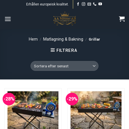
Skip
Erhållen europeisk kvalitet.
to
content
Hem
Matlagning & Bakning
/
/
Grillar
FILTRERA
-28%
-29%