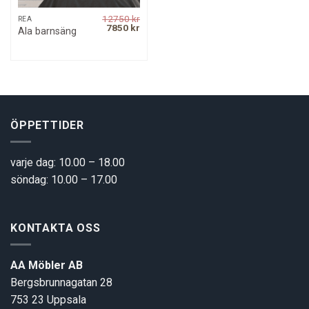
12750
kr
REA
Original
Current
7850
kr
Ala barnsäng
price
price
was:
is:
12750 kr.
7850 kr.
ÖPPETTIDER
varje dag: 10.00 – 18.00
söndag: 10.00 – 17.00
KONTAKTA OSS
AA Möbler AB
Bergsbrunnagatan 28
753 23 Uppsala