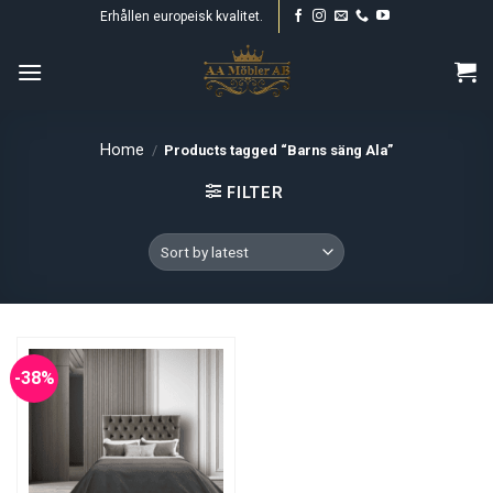
Skip
Erhållen europeisk kvalitet.
to
content
Home
/
Products tagged “Barns säng Ala”
FILTER
-38%