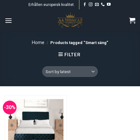
Skip
Erhållen europeisk kvalitet.
to
content
Home
/
Products tagged “Smart säng”
FILTER
-30%