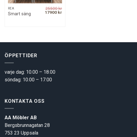
25500
kr
REA
Original
Current
17900
kr
Smart säng
price
price
was:
is:
25500 kr.
17900 kr.
ÖPPETTIDER
varje dag: 10.00 – 18.00
söndag: 10.00 – 17.00
KONTAKTA OSS
AA Möbler AB
Bergsbrunnagatan 28
753 23 Uppsala