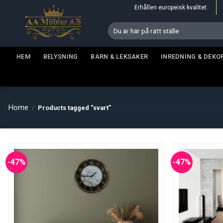
Skip
Erhållen europeisk kvalitet.
to
Search
content
for:
HEM
BELYSNING
BARN & LEKSAKER
INREDNING & DEKO
Home
/
Products tagged “svart”
-47%
-47%