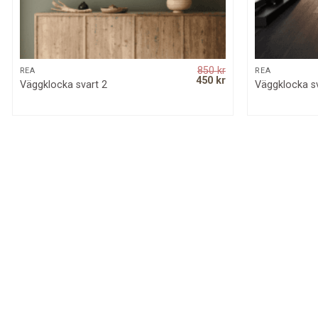
850
kr
QUICK VIEW
REA
REA
Original
Current
450
kr
Väggklocka svart 2
Väggklocka s
price
price
was:
is:
850 kr.
450 kr.