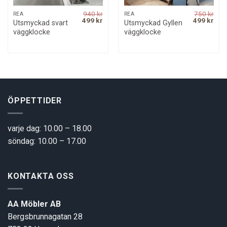
940
kr
750
kr
REA
REA
Original
Current
Original
Curr
499
kr
499
kr
Utsmyckad svart
Utsmyckad Gyllen
price
price
price
pric
väggklocke
väggklocke
was:
is:
was:
is:
940 kr.
499 kr.
750 kr.
499 
ÖPPETTIDER
varje dag: 10.00 – 18.00
söndag: 10.00 – 17.00
KONTAKTA OSS
AA Möbler AB
Bergsbrunnagatan 28