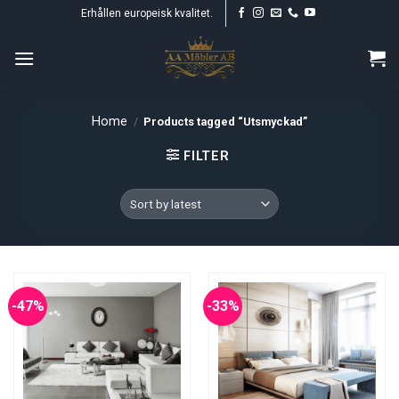
Skip
Erhållen europeisk kvalitet.
to
content
Home
/
Products tagged “Utsmyckad”
FILTER
-47%
-33%