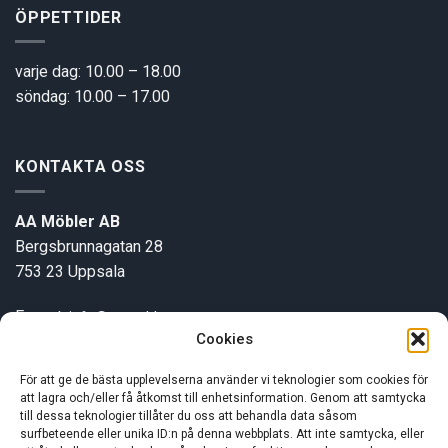
ÖPPETTIDER
varje dag: 10.00 – 18.00
söndag: 10.00 – 17.00
KONTAKTA OSS
AA Möbler AB
Bergsbrunnagatan 28
753 23 Uppsala
E-post:
info@aamobler.se
Cookies
Tel: 018-18 18 51
För att ge de bästa upplevelserna använder vi teknologier som cookies för
att lagra och/eller få åtkomst till enhetsinformation. Genom att samtycka
INFORMATION
till dessa teknologier tillåter du oss att behandla data såsom
surfbeteende eller unika ID:n på denna webbplats. Att inte samtycka, eller