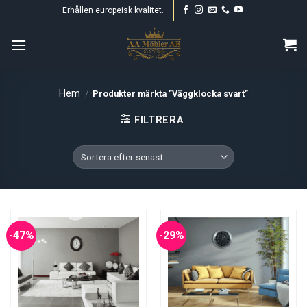
Skip
Erhållen europeisk kvalitet.
to
content
Hem
/
Produkter märkta ”Väggklocka svart”
FILTRERA
-47%
-29%