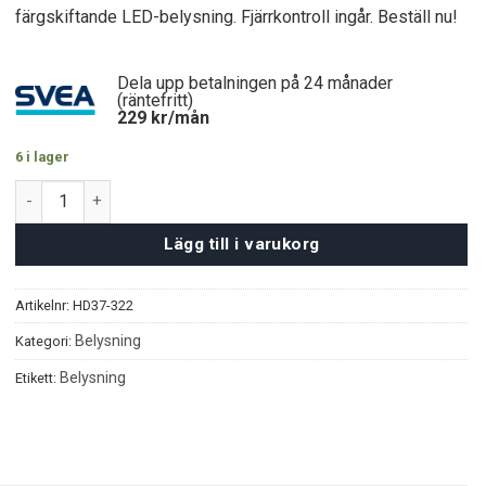
färgskiftande LED-belysning. Fjärrkontroll ingår. Beställ nu!
Dela upp betalningen på 24 månader
(räntefritt)
229
kr/mån
6 i lager
Alistair Taklampa mängd
Lägg till i varukorg
Artikelnr:
HD37-322
Belysning
Kategori:
Belysning
Etikett: