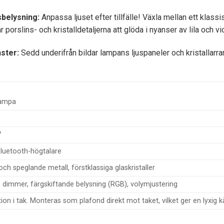
belysning:
Anpassa ljuset efter tillfälle! Växla mellan ett klas
porslins- och kristalldetaljerna att glöda i nyanser av lila och vio
ster:
Sedd underifrån bildar lampans ljuspaneler och kristallar
lampa
V
Bluetooth-högtalare
ch speglande metall, förstklassiga glaskristaller
l, dimmer, färgskiftande belysning (RGB), volymjustering
ation i tak. Monteras som plafond direkt mot taket, vilket ger en lyxig 