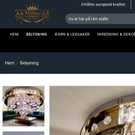
Skip
Erhållen europeisk kvalitet.
to
Sök
content
efter:
HEM
BELYSNING
BARN & LEKSAKER
INREDNING & DEKO
Hem
Belysning
/