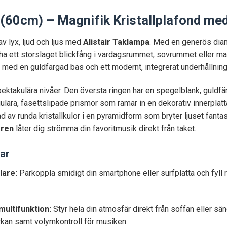
 (60cm) – Magnifik Kristallplafond me
av lyx, ljud och ljus med
Alistair Taklampa
. Med en generös dia
l ha ett storslaget blickfång i vardagsrummet, sovrummet eller ma
 med en guldfärgad bas och ett modernt, integrerat underhållni
ktakulära nivåer. Den översta ringen har en spegelblank, guldfär
ulära, fasettslipade prismor som ramar in en dekorativ innerplat
 av runda kristallkulor i en pyramidform som bryter ljuset fantas
aren
låter dig strömma din favoritmusik direkt från taket.
ar
lare:
Parkoppla smidigt din smartphone eller surfplatta och fyll ru
multifunktion:
Styr hela din atmosfär direkt från soffan eller sän
rkan samt volymkontroll för musiken.