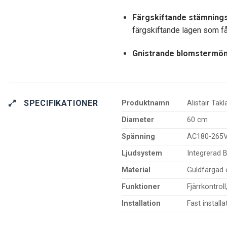
Färgskiftande stämnings
färgskiftande lägen som får 
Gnistrande blomstermön
SPECIFIKATIONER
Produktnamn
Alistair Tak
Diameter
60 cm
Spänning
AC180-265
Ljudsystem
Integrerad 
Material
Guldfärgad o
Funktioner
Fjärrkontrol
Installation
Fast install