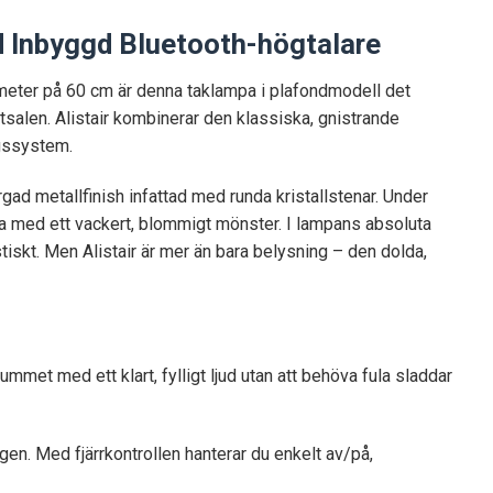
d Inbyggd Bluetooth-högtalare
meter på 60 cm är denna taklampa i plafondmodell det
tsalen. Alistair kombinerar den klassiska, gnistrande
ngssystem.
gad metallfinish infattad med runda kristallstenar. Under
ta med ett vackert, blommigt mönster. I lampans absoluta
tiskt. Men Alistair är mer än bara belysning – den dolda,
mmet med ett klart, fylligt ljud utan att behöva fula sladdar
gen. Med fjärrkontrollen hanterar du enkelt av/på,