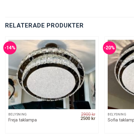
RELATERADE PRODUKTER
-14%
-20%
2900
kr
SNABBKOLL
BELYSNING
BELYSNING
rrent
Original
Current
2500
kr
Freja taklampa
Sofia taklam
ice
price
price
was:
is:
00 kr.
2900 kr.
2500 kr.