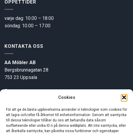
ÖPPETTIDER
varje dag: 10.00 – 18.00
söndag: 10.00 – 17.00
KONTAKTA OSS
AA Möbler AB
Bergsbrunnagatan 28
753 23 Uppsala
E-post:
info@aamobler.se
Cookies
Tel: 018-18 18 51
För att ge de bästa upplevelserna använder vi teknologier som cookies för
att lagra och/eller få åtkomst till enhetsinformation. Genom att samtycka
INFORMATION
till dessa teknologier tillåter du oss att behandla data såsom
surfbeteende eller unika ID:n på denna webbplats. Att inte samtycka, eller
att återkalla samtycke, kan påverka vissa funktioner och egenskaper