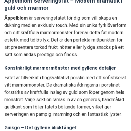
Äppelblom Serveringsfat – Modern dramatik i
guld och marmor
Äppelblom
är serveringsfatet för dig som vill skapa en
dukning med en exklusiv touch. Med sin unika fyrklöverform
och sitt kraftfulla marmormönster förenar detta fat modern
estetik med tidlös lyx. Det är den perfekta mittpunkten för
att presentera torkad frukt, nötter eller lyxiga snacks på ett
sätt som andas prestige och finess.
Konstnärligt marmormönster med gyllene detaljer
Fatet är tillverkat i högkvalitativt porslin med ett sofistikerat
vitt marmormönster. De dramatiska ådringarna i porslinet
förstärks av kraftfulla inslag av guld som löper genom hela
mönstret. Varje sektion ramas in av en generös, handmålad
guldkant som följer fatets böljande former, vilket ger
serveringen en pampig inramning och en fantastisk lyster.
Ginkgo – Det gyllene blickfånget