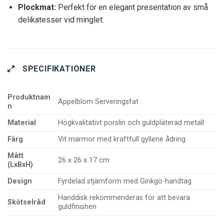
Plockmat:
Perfekt för en elegant presentation av små
delikatesser vid minglet.
SPECIFIKATIONER
Produktnam
Äppelblom Serveringsfat
n
Material
Högkvalitativt porslin och guldpläterad metall
Färg
Vit marmor med kraftfull gyllene ådring
Mått
26 x 26 x 17 cm
(LxBxH)
Design
Fyrdelad stjärnform med Ginkgo-handtag
Handdisk rekommenderas för att bevara
Skötselråd
guldfinishen