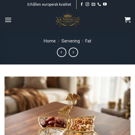
Skip
Erhållen europeisk kvalitet.
to
content
Home
Servering
Fat
/
/