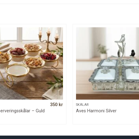
350
kr
SNABBKOLL
SNABBKOLL
SKÅLAR
rveringsskålar – Guld
Aves Harmoni Silver