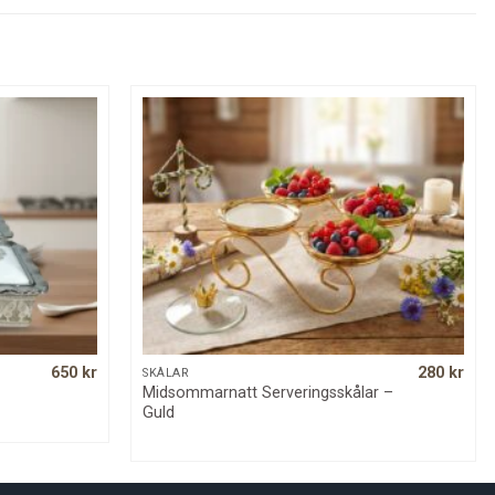
650
kr
280
kr
SNABBKOLL
SKÅLAR
Midsommarnatt Serveringsskålar –
Guld