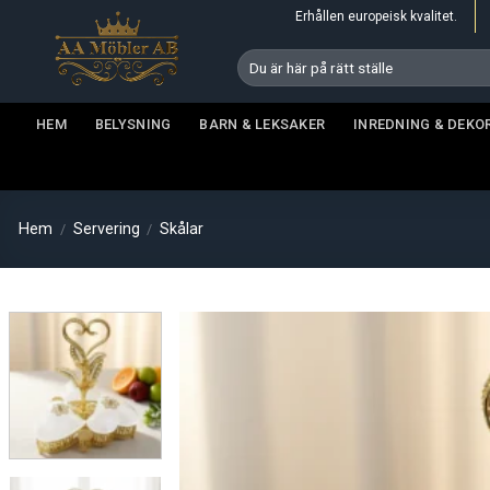
Skip
Erhållen europeisk kvalitet.
to
Sök
content
efter:
HEM
BELYSNING
BARN & LEKSAKER
INREDNING & DEKO
Hem
Servering
Skålar
/
/