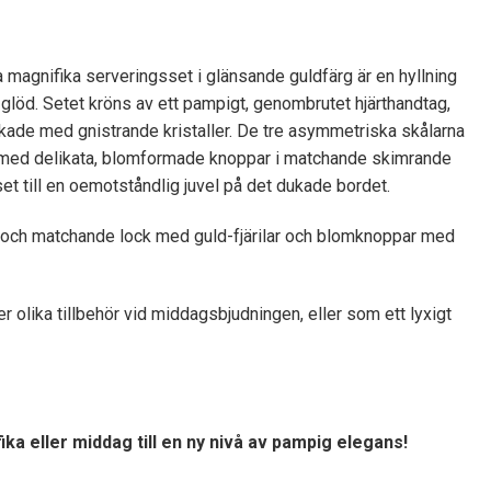
a magnifika serveringsset i glänsande guldfärg är en hyllning
de glöd. Setet kröns av ett pampigt, genombrutet hjärthandtag,
myckade med gnistrande kristaller. De tre asymmetriska skålarna
lock med delikata, blomformade knoppar i matchande skimrande
et till en oemotståndlig juvel på det dukade bordet.
r, och matchande lock med guld-fjärilar och blomknoppar med
r olika tillbehör vid middagsbjudningen, eller som ett lyxigt
a eller middag till en ny nivå av pampig elegans!