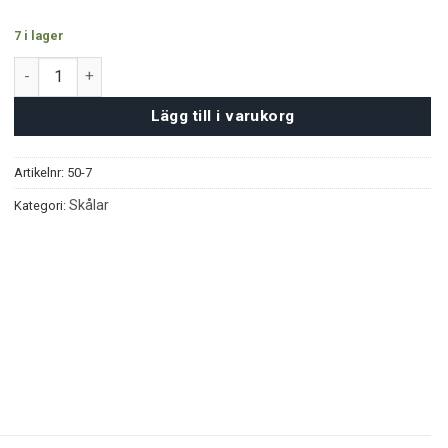
7 i lager
Argenta Hearts Guld mängd
Lägg till i varukorg
Artikelnr:
50-7
Skålar
Kategori: