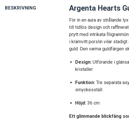
Argenta Hearts Gu
BESKRIVNING
För in en aura av strålande l
till tidlös design och raffine
prytt med intrikata filigranmö
i krämvitt porslin vilar stad
guld. Den varma guldfärgen ska
Design:
Utförande i glänsa
kristaller.
Funktion:
Tre separata asym
smyckesställ.
Höjd:
36 cm.
Ett glimmande blickfång som