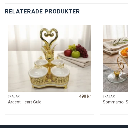
RELATERADE PRODUKTER
490
kr
SNABBKOLL
SKÅLAR
SKÅLAR
rrent
Argent Heart Guld
Sommarsol Se
ice
0 kr.