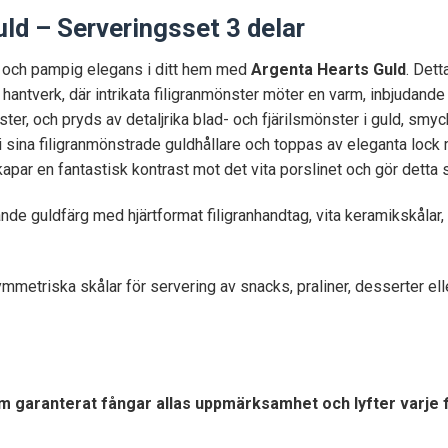
ld – Serveringsset 3 delar
yx och pampig elegans i ditt hem med
Argenta Hearts Guld
. Dett
rat hantverk, där intrikata filigranmönster möter en varm, inbjudan
nster, och pryds av detaljrika blad- och fjärilsmönster i guld, s
igt i sina filigranmönstrade guldhållare och toppas av eleganta 
par en fantastisk kontrast mot det vita porslinet och gör detta s
nde guldfärg med hjärtformat filigranhandtag, vita keramikskåla
metriska skålar för servering av snacks, praliner, desserter elle
 garanterat fångar allas uppmärksamhet och lyfter varje fik