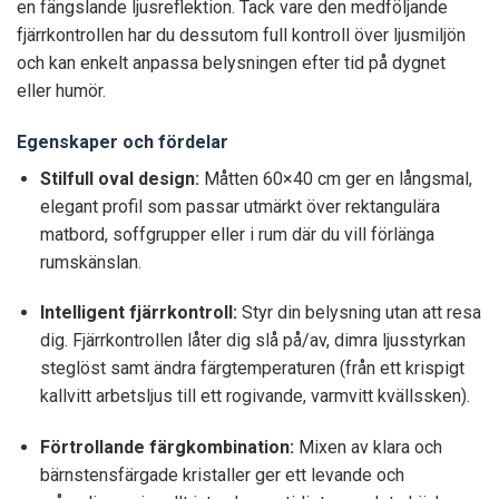
en fängslande ljusreflektion. Tack vare den medföljande
fjärrkontrollen har du dessutom full kontroll över ljusmiljön
och kan enkelt anpassa belysningen efter tid på dygnet
eller humör.
Egenskaper och fördelar
Stilfull oval design:
Måtten 60×40 cm ger en långsmal,
elegant profil som passar utmärkt över rektangulära
matbord, soffgrupper eller i rum där du vill förlänga
rumskänslan.
Intelligent fjärrkontroll:
Styr din belysning utan att resa
dig. Fjärrkontrollen låter dig slå på/av, dimra ljusstyrkan
steglöst samt ändra färgtemperaturen (från ett krispigt
kallvitt arbetsljus till ett rogivande, varmvitt kvällssken).
Förtrollande färgkombination:
Mixen av klara och
bärnstensfärgade kristaller ger ett levande och