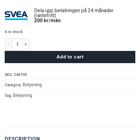
Dela upp betalningen på 24 månader
(räntefritt)
200
kr/mån
6 in stock
Eleanor Taklampa quantity
Add to cart
SKU:
246195
Belysning
Category:
Belysning
Tag:
DESCRIPTION