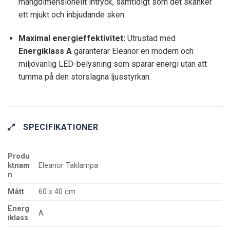
mångdimensionellt intryck, samtidigt som det skänker
ett mjukt och inbjudande sken.
Maximal energieffektivitet:
Utrustad med
Energiklass A
garanterar Eleanor en modern och
miljövänlig LED-belysning som sparar energi utan att
tumma på den storslagna ljusstyrkan.
SPECIFIKATIONER
Produ
ktnam
Eleanor Taklampa
n
Mått
60 x 40 cm
Energ
A
iklass