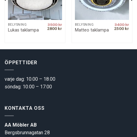
3500
kr
3400
kr
BELYSNING
BELYSNING
rrent
Original
Current
Original
Curr
2800
kr
2500
kr
Lukas taklampa
Matteo taklampa
ice
price
price
price
pric
was:
is:
was:
is:
00 kr.
3500 kr.
2800 kr.
3400 kr.
2500
ÖPPETTIDER
varje dag: 10.00 – 18.00
söndag: 10.00 – 17.00
KONTAKTA OSS
AA Möbler AB
Bergsbrunnagatan 28