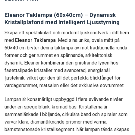
Eleanor Taklampa (60x40cm) – Dynamisk
Kristallplafond med Intelligent Ljusstyrning
Skapa ett spektakulärt och modernt ljuskonstverk i ditt hem
med
Eleanor Taklampa
. Med sina unika, ovala mått på
60×40 cm bryter denna taklampa av mot traditionella runda
former och ger rummet en spännande, arkitektonisk
dynamik. Eleanor kombinerar den gnistrande lyxen hos
fasettslipade kristaller med avancerad, energisnål
ljusteknik, vilket gör den till det perfekta blickfånget för
vardagsrummet, matsalen eller det exklusiva sovrummet.
Lampan är konstnärligt uppbyggd i flera svävande nivåer
under en spegelblank, kromad bas. Kristallerna är
sammanlänkade i böljande, cirkulära band och spiraler som
varvar klara, diamantliknande prismor med varma,
bärnstenstonade kristallsegment. När lampan tänds skapas