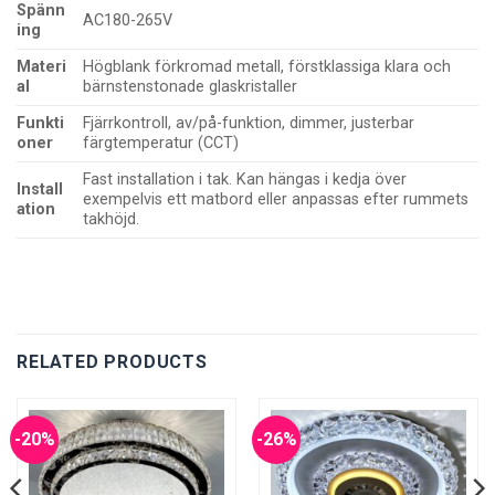
Spänn
AC180-265V
ing
Materi
Högblank förkromad metall, förstklassiga klara och
al
bärnstenstonade glaskristaller
Funkti
Fjärrkontroll, av/på-funktion, dimmer, justerbar
oner
färgtemperatur (CCT)
Fast installation i tak. Kan hängas i kedja över
Install
exempelvis ett matbord eller anpassas efter rummets
ation
takhöjd.
RELATED PRODUCTS
-20%
-26%