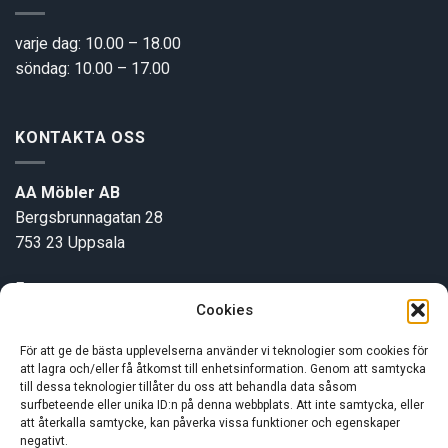
varje dag: 10.00 – 18.00
söndag: 10.00 – 17.00
KONTAKTA OSS
AA Möbler AB
Bergsbrunnagatan 28
753 23 Uppsala
E-post:
info@aamobler.se
Cookies
Tel: 018-18 18 51
För att ge de bästa upplevelserna använder vi teknologier som cookies för
att lagra och/eller få åtkomst till enhetsinformation. Genom att samtycka
INFORMATION
till dessa teknologier tillåter du oss att behandla data såsom
surfbeteende eller unika ID:n på denna webbplats. Att inte samtycka, eller
att återkalla samtycke, kan påverka vissa funktioner och egenskaper
negativt.
Om oss