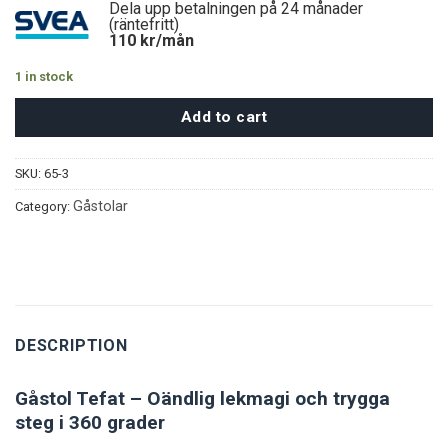
Dela upp betalningen på 24 månader
(räntefritt)
110
kr/mån
1 in stock
Add to cart
SKU:
65-3
Gåstolar
Category:
DESCRIPTION
Gåstol Tefat – Oändlig lekmagi och trygga
steg i 360 grader