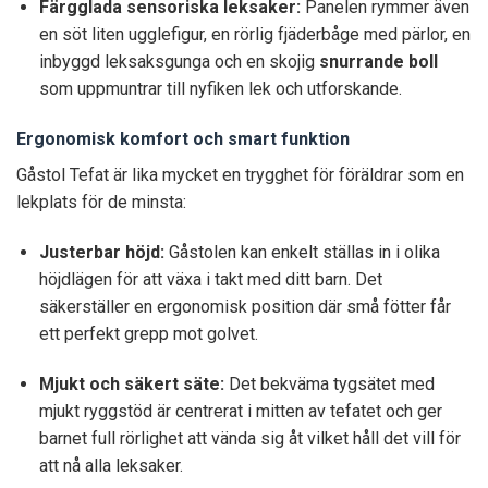
Färgglada sensoriska leksaker:
Panelen rymmer även
en söt liten ugglefigur, en rörlig fjäderbåge med pärlor, en
inbyggd leksaksgunga och en skojig
snurrande boll
som uppmuntrar till nyfiken lek och utforskande.
Ergonomisk komfort och smart funktion
Gåstol Tefat är lika mycket en trygghet för föräldrar som en
lekplats för de minsta:
Justerbar höjd:
Gåstolen kan enkelt ställas in i olika
höjdlägen för att växa i takt med ditt barn. Det
säkerställer en ergonomisk position där små fötter får
ett perfekt grepp mot golvet.
Mjukt och säkert säte:
Det bekväma tygsätet med
mjukt ryggstöd är centrerat i mitten av tefatet och ger
barnet full rörlighet att vända sig åt vilket håll det vill för
att nå alla leksaker.