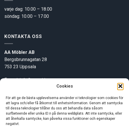
varje dag: 10.00 – 18.00
söndag: 10.00 – 17.00
KONTAKTA OSS
AA Möbler AB
Bergsbrunnagatan 28
753 23 Uppsala
E-post:
info@aamobler.se
Cookies
Tel: 018-18 18 51
För att ge de bästa upplevelserna använder vi teknologier som cookies för
att lagra och/eller få åtkomst till enhetsinformation. Genom att samtycka
INFORMATION
till dessa teknologier tillåter du oss att behandla data såsom
surfbeteende eller unika ID:n på denna webbplats. Att inte samtycka, eller
att återkalla samtycke, kan påverka vissa funktioner och egenskaper
Om oss
negativt.