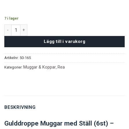
7 i lager
Gulddroppe Muggar med Ställ (6st) mängd
Lägg till i varukorg
Artikelnr:
50-165
Muggar & Koppar
Rea
Kategorier:
,
BESKRIVNING
Gulddroppe Muggar med Ställ (6st) –