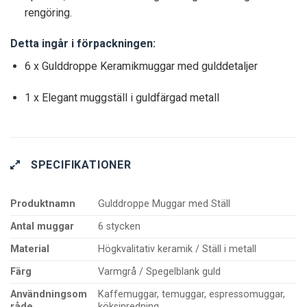
rengöring.
Detta ingår i förpackningen:
6 x Gulddroppe Keramikmuggar med gulddetaljer
1 x Elegant muggställ i guldfärgad metall
SPECIFIKATIONER
Produktnamn
Gulddroppe Muggar med Ställ
Antal muggar
6 stycken
Material
Högkvalitativ keramik / Ställ i metall
Färg
Varmgrå / Spegelblank guld
Användningsom
Kaffemuggar, temuggar, espressomuggar,
råde
köksinredning