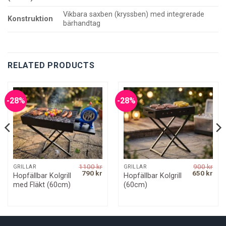
Vikbara saxben (kryssben) med integrerade
Konstruktion
bärhandtag
RELATED PRODUCTS
-28%
-28%
1100
kr
900
kr
GRILLAR
GRILLAR
rrent
Original
Current
Original
Curr
790
kr
650
kr
Hopfällbar Kolgrill
Hopfällbar Kolgrill
ice
price
price
price
pric
med Fläkt (60cm)
(60cm)
was:
is:
was:
is:
0 kr.
1100 kr.
790 kr.
900 kr.
650 