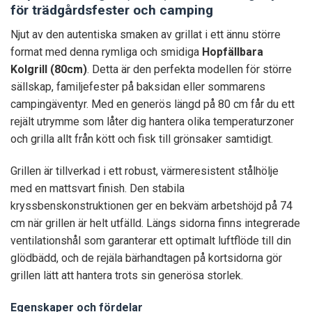
för trädgårdsfester och camping
Njut av den autentiska smaken av grillat i ett ännu större
format med denna rymliga och smidiga
Hopfällbara
Kolgrill (80cm)
. Detta är den perfekta modellen för större
sällskap, familjefester på baksidan eller sommarens
campingäventyr. Med en generös längd på 80 cm får du ett
rejält utrymme som låter dig hantera olika temperaturzoner
och grilla allt från kött och fisk till grönsaker samtidigt.
Grillen är tillverkad i ett robust, värmeresistent stålhölje
med en mattsvart finish. Den stabila
kryssbenskonstruktionen ger en bekväm arbetshöjd på 74
cm när grillen är helt utfälld. Längs sidorna finns integrerade
ventilationshål som garanterar ett optimalt luftflöde till din
glödbädd, och de rejäla bärhandtagen på kortsidorna gör
grillen lätt att hantera trots sin generösa storlek.
Egenskaper och fördelar