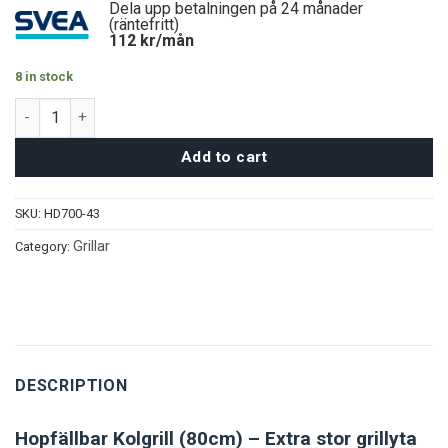
Dela upp betalningen på 24 månader
(räntefritt)
112
kr/mån
8 in stock
Hopfällbar Kolgrill (80cm) quantity
Add to cart
SKU:
HD700-43
Grillar
Category:
DESCRIPTION
Hopfällbar Kolgrill (80cm) – Extra stor grillyta