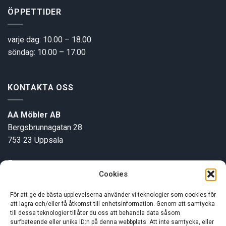
ÖPPETTIDER
varje dag: 10.00 – 18.00
söndag: 10.00 – 17.00
KONTAKTA OSS
AA Möbler AB
Bergsbrunnagatan 28
753 23 Uppsala
E-post:
info@aamobler.se
Cookies
Tel: 018-18 18 51
För att ge de bästa upplevelserna använder vi teknologier som cookies för
att lagra och/eller få åtkomst till enhetsinformation. Genom att samtycka
INFORMATION
till dessa teknologier tillåter du oss att behandla data såsom
surfbeteende eller unika ID:n på denna webbplats. Att inte samtycka, eller