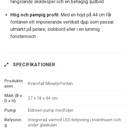
fängslande skådespel och en behaglig ljudbild.
Hög och pampig profil:
Med en höjd på 44 cm får
fontänen ett imponerande vertikalt djup som passar
utmärkt på pelare, sidobord eller i en lummig
fönsternisch.
SPECIFIKATIONER
Produktn
Kvarnfall Miniatyrfontän
amn
Mått (B x
27 x 18 x 44 cm
D x H)
Pump
Eldriven pump medföljer
Belysnin
Integrerad varmvit LED-belysning i kvarnhuset och
g
under glaskulan