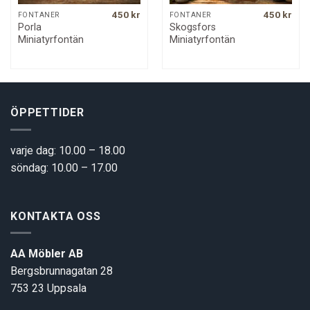
450
kr
450
kr
FONTÄNER
FONTÄNER
Porla
Skogsfors
Miniatyrfontän
Miniatyrfontän
ÖPPETTIDER
varje dag: 10.00 – 18.00
söndag: 10.00 – 17.00
KONTAKTA OSS
AA Möbler AB
Bergsbrunnagatan 28
753 23 Uppsala