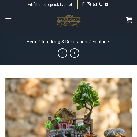
Skip
Erhållen europeisk kvalitet.
to
content
Hem
Inredning & Dekoration
Fontäner
/
/