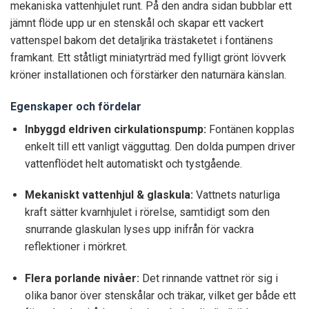
mekaniska vattenhjulet runt. På den andra sidan bubblar ett
jämnt flöde upp ur en stenskål och skapar ett vackert
vattenspel bakom det detaljrika trästaketet i fontänens
framkant. Ett ståtligt miniatyrträd med fylligt grönt lövverk
kröner installationen och förstärker den naturnära känslan.
Egenskaper och fördelar
Inbyggd eldriven cirkulationspump:
Fontänen kopplas
enkelt till ett vanligt vägguttag. Den dolda pumpen driver
vattenflödet helt automatiskt och tystgående.
Mekaniskt vattenhjul & glaskula:
Vattnets naturliga
kraft sätter kvarnhjulet i rörelse, samtidigt som den
snurrande glaskulan lyses upp inifrån för vackra
reflektioner i mörkret.
Flera porlande nivåer:
Det rinnande vattnet rör sig i
olika banor över stenskålar och träkar, vilket ger både ett