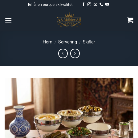
Skip
Erhållen europeisk kvalitet.
to
content
Hem
Servering
Skålar
/
/