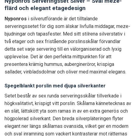
Nyponros Serveringsset Silver – Sval meze-
flärd och elegant etagedesign
Nyponros
i silverutförande är det tilltalande
serveringssetet för dig som älskar livfulla middagar, meze-
bjudningar och tapasfester. Med sitt stilrena silverstativ i
två etager och sex fristående porslinsskålar förvandlar
detta set varje servering till en välorganiserad och lyxig
upplevelse. Det är den perfekta mittpunkten för att
presentera krämig hummus, aubergineröror, krispiga
sallader, vinbladsdolmar och oliver med maximal elegans.
Spegelblankt porslin med djupa silverkanter
Setet består av sex runda serveringsskålar tillverkade i
högkvalitativt, krispigt vitt porslin. Skålarna kännetecknas av
en slät, lättskött yta som ramas in av en extra generös och
högpolerad silverkant. Den breda silverpläteringen flyter
elegant ner längs skålarnas ovansida, vilket ger en modern
och sval inramning som vackert kontrasterar mot rätternas