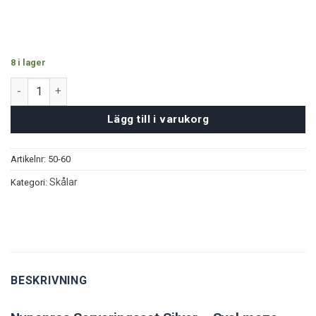
8 i lager
Nyponros Serveringsset - Silver mängd
Lägg till i varukorg
Artikelnr:
50-60
Skålar
Kategori:
BESKRIVNING