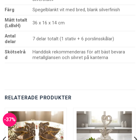
Färg
Spegelblankt vit med bred, blank silverfinish
Mått totalt
36 x 16 x 14 cm
(LxBxH)
Antal
7 delar totalt (1 stativ + 6 porslinsskålar)
delar
Skötselrå
Handdisk rekommenderas för att bäst bevara
d
metallglansen och silvret på kanterna
RELATERADE PRODUKTER
-37%