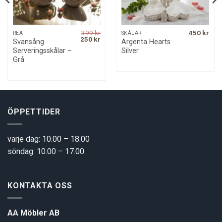
399
kr
450
kr
REA
SKÅLAR
Original
Current
250
kr
Svansång
Argenta Hearts
price
price
Serveringsskålar –
Silver
was:
is:
399 kr.
250 kr.
Grå
ÖPPETTIDER
varje dag: 10.00 – 18.00
söndag: 10.00 – 17.00
KONTAKTA OSS
AA Möbler AB