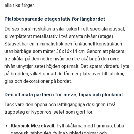
alla rika färger.
Platsbesparande etagestativ för långbordet
De sex porslinsskålarna vilar säkert i ett specialanpassat,
silverpläterat metallstativ i två smarta nivåer (etage).
Stativet har en minimalistisk och funktionell konstruktion
utan bärbåge som mäter 36x16x14 cm. Genom att placera
tre skålar på den nedre nivån och tre skålar på den övre
nivån utnyttjar setet höjden optimalt. Det sparar värdefull yta
på bredden, vilket gör att du får mer plats över till tallrikar,
glas och dekorationer på bordet.
Den ultimata partnern för meze, tapas och plockmat
Tack vare den öppna och lättillgängliga designen i två
trappsteg är Nyponros-setet som gjort för:
Klassisk Mezekväll:
Fyll skålarna med hummus, baba
ganoush, tabbouleh, fyllda vinbladsdolmar och