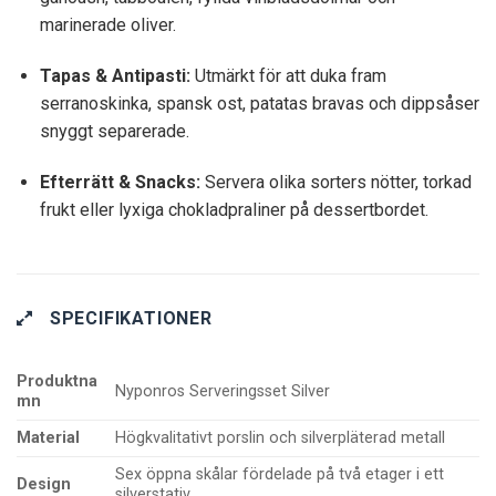
marinerade oliver.
Tapas & Antipasti:
Utmärkt för att duka fram
serranoskinka, spansk ost, patatas bravas och dippsåser
snyggt separerade.
Efterrätt & Snacks:
Servera olika sorters nötter, torkad
frukt eller lyxiga chokladpraliner på dessertbordet.
SPECIFIKATIONER
Produktna
Nyponros Serveringsset Silver
mn
Material
Högkvalitativt porslin och silverpläterad metall
Sex öppna skålar fördelade på två etager i ett
Design
silverstativ