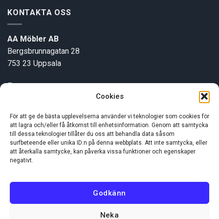
KONTAKTA OSS
AA Möbler AB
Bergsbrunnagatan 28
753 23 Uppsala
E-post:
info@aamobler.se
Cookies
Tel: 018-18 18 51
För att ge de bästa upplevelserna använder vi teknologier som cookies för
att lagra och/eller få åtkomst till enhetsinformation. Genom att samtycka
INFORMATION
till dessa teknologier tillåter du oss att behandla data såsom
surfbeteende eller unika ID:n på denna webbplats. Att inte samtycka, eller
att återkalla samtycke, kan påverka vissa funktioner och egenskaper
negativt.
Om oss
Kundservice
Godkänn
Neka
Visa
MasterCard
Swish