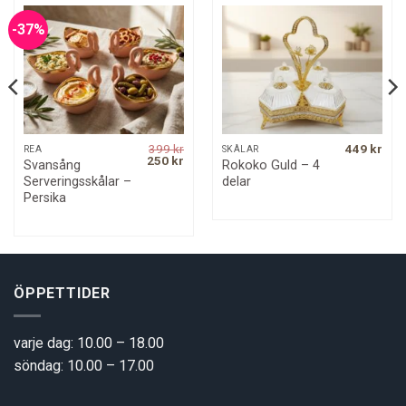
-37%
399
kr
449
kr
REA
SKÅLAR
rrent
Original
Current
250
kr
Svansång
Rokoko Guld – 4
ice
price
price
Serveringsskålar –
delar
was:
is:
0 kr.
399 kr.
250 kr.
Persika
ÖPPETTIDER
varje dag: 10.00 – 18.00
söndag: 10.00 – 17.00