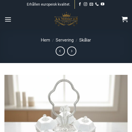
Skip
Erhållen europeisk kvalitet.
to
content
Hem
Servering
Skålar
/
/