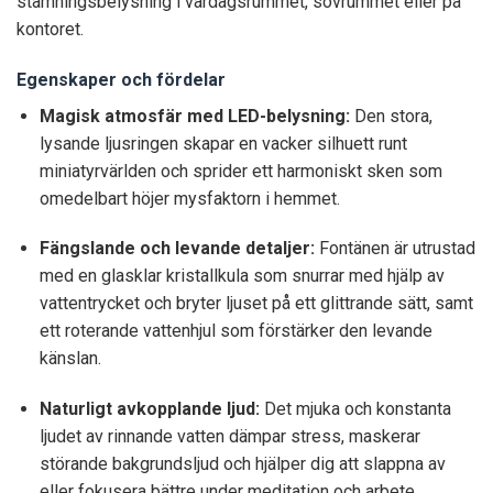
stämningsbelysning i vardagsrummet, sovrummet eller på
kontoret.
Egenskaper och fördelar
Magisk atmosfär med LED-belysning:
Den stora,
lysande ljusringen skapar en vacker silhuett runt
miniatyrvärlden och sprider ett harmoniskt sken som
omedelbart höjer mysfaktorn i hemmet.
Fängslande och levande detaljer:
Fontänen är utrustad
med en glasklar kristallkula som snurrar med hjälp av
vattentrycket och bryter ljuset på ett glittrande sätt, samt
ett roterande vattenhjul som förstärker den levande
känslan.
Naturligt avkopplande ljud:
Det mjuka och konstanta
ljudet av rinnande vatten dämpar stress, maskerar
störande bakgrundsljud och hjälper dig att slappna av
eller fokusera bättre under meditation och arbete.