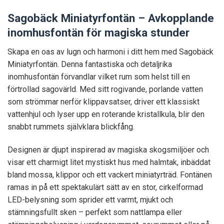
Sagobäck Miniatyrfontän – Avkopplande
inomhusfontän för magiska stunder
Skapa en oas av lugn och harmoni i ditt hem med Sagobäck
Miniatyrfontän. Denna fantastiska och detaljrika
inomhusfontän förvandlar vilket rum som helst till en
förtrollad sagovärld. Med sitt rogivande, porlande vatten
som strömmar nerför klippavsatser, driver ett klassiskt
vattenhjul och lyser upp en roterande kristallkula, blir den
snabbt rummets självklara blickfång.
Designen är djupt inspirerad av magiska skogsmiljöer och
visar ett charmigt litet mystiskt hus med halmtak, inbäddat
bland mossa, klippor och ett vackert miniatyrträd. Fontänen
ramas in på ett spektakulärt sätt av en stor, cirkelformad
LED-belysning som sprider ett varmt, mjukt och
stämningsfullt sken – perfekt som nattlampa eller