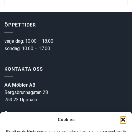
ÖPPETTIDER
varje dag: 10.00 – 18.00
söndag: 10.00 – 17.00
KONTAKTA OSS
AA Möbler AB
Bergsbrunnagatan 28
753 23 Uppsala
E-post:
info@aamobler.se
Cookies
Tel: 018-18 18 51
För att ge de bästa upplevelserna använder vi teknologier som cookies för