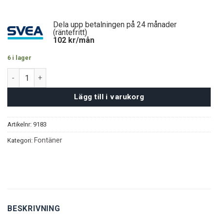
Dela upp betalningen på 24 månader
(räntefritt)
102
kr/mån
6 i lager
Sagobäck Miniatyrfontän mängd
Lägg till i varukorg
Artikelnr:
9183
Fontäner
Kategori:
BESKRIVNING