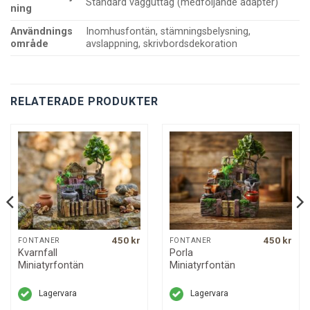
Standard vägguttag (medföljande adapter)
ning
Användnings
Inomhusfontän, stämningsbelysning,
område
avslappning, skrivbordsdekoration
RELATERADE PRODUKTER
450
kr
450
kr
FONTÄNER
FONTÄNER
Kvarnfall
Porla
Miniatyrfontän
Miniatyrfontän
Lagervara
Lagervara