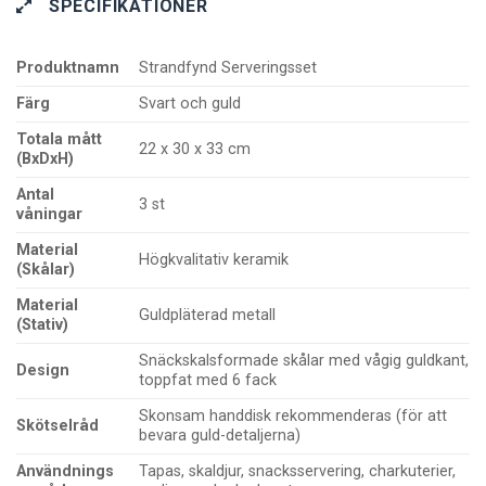
SPECIFIKATIONER
Produktnamn
Strandfynd Serveringsset
Färg
Svart och guld
Totala mått
22 x 30 x 33 cm
(BxDxH)
Antal
3 st
våningar
Material
Högkvalitativ keramik
(Skålar)
Material
Guldpläterad metall
(Stativ)
Snäckskalsformade skålar med vågig guldkant,
Design
toppfat med 6 fack
Skonsam handdisk rekommenderas (för att
Skötselråd
bevara guld-detaljerna)
Användnings
Tapas, skaldjur, snacksservering, charkuterier,