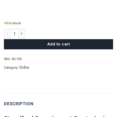
10 in stock
Strandfynd Serveringsset - Svart quantity
Add to cart
SKU:
50-195
Skålar
Category:
DESCRIPTION