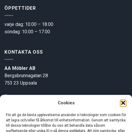
ÖPPETTIDER
varje dag: 10.00 – 18.00
söndag: 10.00 – 17.00
KONTAKTA OSS
AA Möbler AB
Bergsbrunnagatan 28
753 23 Uppsala
E-post:
info@aamobler.se
Cookies
Tel: 018-18 18 51
För att ge de bästa upplevelserna använder vi teknologier som cookies för
att lagra och/eller få åtkomst till enhetsinformation. Genom att samtycka
INFORMATION
till dessa teknologier tillåter du oss att behandla data såsom
surfbeteende eller unika ID:n på denna webbplats. Att inte samtycka, eller