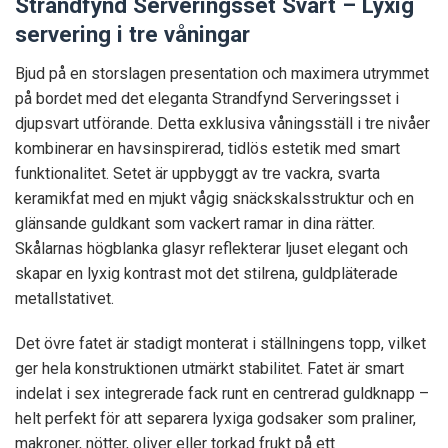
Strandfynd Serveringsset Svart – Lyxig
servering i tre våningar
Bjud på en storslagen presentation och maximera utrymmet
på bordet med det eleganta Strandfynd Serveringsset i
djupsvart utförande. Detta exklusiva våningsställ i tre nivåer
kombinerar en havsinspirerad, tidlös estetik med smart
funktionalitet. Setet är uppbyggt av tre vackra, svarta
keramikfat med en mjukt vågig snäckskalsstruktur och en
glänsande guldkant som vackert ramar in dina rätter.
Skålarnas högblanka glasyr reflekterar ljuset elegant och
skapar en lyxig kontrast mot det stilrena, guldpläterade
metallstativet.
Det övre fatet är stadigt monterat i ställningens topp, vilket
ger hela konstruktionen utmärkt stabilitet. Fatet är smart
indelat i sex integrerade fack runt en centrerad guldknapp –
helt perfekt för att separera lyxiga godsaker som praliner,
makroner, nötter, oliver eller torkad frukt på ett