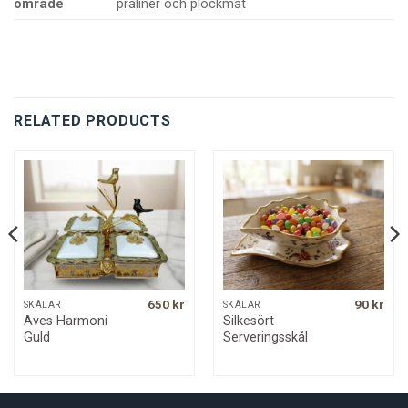
område
praliner och plockmat
RELATED PRODUCTS
650
kr
90
kr
SKÅLAR
SKÅLAR
Aves Harmoni
Silkesört
Guld
Serveringsskål