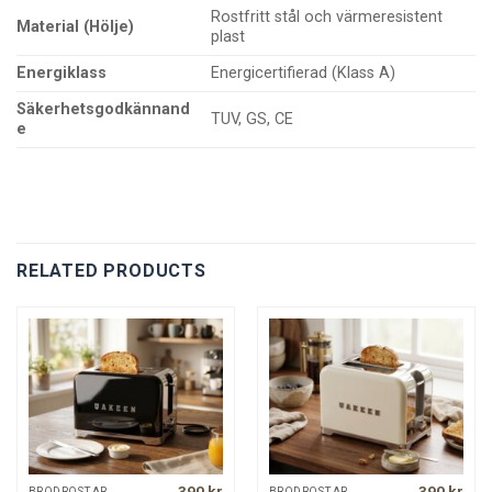
Rostfritt stål och värmeresistent
Material (Hölje)
plast
Energiklass
Energicertifierad (Klass A)
Säkerhetsgodkännand
TUV, GS, CE
e
RELATED PRODUCTS
390
kr
390
kr
BRÖDROSTAR
BRÖDROSTAR