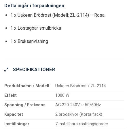
Detta ingår i förpackningen:
1 x Uakeen Brödrost (Modell: ZL-2114) – Rosa
1 x Löstagbar smulbricka
1 x Bruksanvisning
SPECIFIKATIONER
Produktnamn / Modell
Uakeen Brödrost / ZL-2114
Effekt
1000 W
Spänning / Frekvens
AC 220-240V ~ 50/60Hz
Kapacitet
2 brödskivor (Korta fack)
Inställningar
7 inställbara rostningsgrader