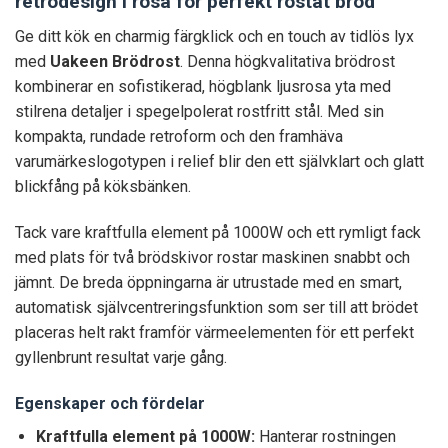
retrodesign i rosa för perfekt rostat bröd
Ge ditt kök en charmig färgklick och en touch av tidlös lyx
med
Uakeen Brödrost
. Denna högkvalitativa brödrost
kombinerar en sofistikerad, högblank ljusrosa yta med
stilrena detaljer i spegelpolerat rostfritt stål. Med sin
kompakta, rundade retroform och den framhäva
varumärkeslogotypen i relief blir den ett självklart och glatt
blickfång på köksbänken.
Tack vare kraftfulla element på 1000W och ett rymligt fack
med plats för två brödskivor rostar maskinen snabbt och
jämnt. De breda öppningarna är utrustade med en smart,
automatisk självcentreringsfunktion som ser till att brödet
placeras helt rakt framför värmeelementen för ett perfekt
gyllenbrunt resultat varje gång.
Egenskaper och fördelar
Kraftfulla element på 1000W:
Hanterar rostningen