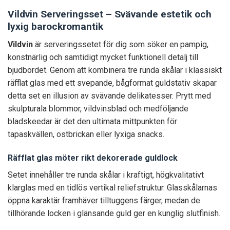
Vildvin Serveringsset – Svävande estetik och
lyxig barockromantik
Vildvin
är serveringssetet för dig som söker en pampig,
konstnärlig och samtidigt mycket funktionell detalj till
bjudbordet. Genom att kombinera tre runda skålar i klassiskt
räfflat glas med ett svepande, bågformat guldstativ skapar
detta set en illusion av svävande delikatesser. Prytt med
skulpturala blommor, vildvinsblad och medföljande
bladskeedar är det den ultimata mittpunkten för
tapaskvällen, ostbrickan eller lyxiga snacks.
Räfflat glas möter rikt dekorerade guldlock
Setet innehåller tre runda skålar i kraftigt, högkvalitativt
klarglas med en tidlös vertikal reliefstruktur. Glasskålarnas
öppna karaktär framhäver tilltuggens färger, medan de
tillhörande locken i glänsande guld ger en kunglig slutfinish.