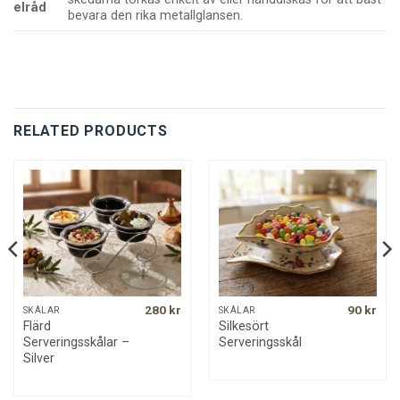
elråd
bevara den rika metallglansen.
RELATED PRODUCTS
280
kr
90
kr
SKÅLAR
SKÅLAR
Flärd
Silkesört
Serveringsskålar –
Serveringsskål
Silver