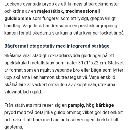
Lockens ovansida pryds av ett finmejslat barockmönster
och kröns av en
majestätisk, tredimensionell
guldblomma
som fungerar som ett lyxigt, greppvänligt
handtag. Varje lock har dessutom en praktisk urgröpning i
kanten för att skedarna ska kunna sitta kvar när locket är på.
Bågformat etagestativ med integrerad bärbåge
Skålarna vilar stadigt i skräddarsydda guldringar på ett
spektakulärt metallstativ som mäter 31x11x22 cm. Stativet
är format som en mjukt svepande bro eller båge som lyfter
upp skålarna i en harmonisk trestegsnivå. Varje enskild
skålhållare är vackert omsluten av skulpturala, utskurna
vildvinsblad i guld.
Från stativets mitt reser sig en
pampig, hög bärbåge
prydd med två detaljrika guldblommor, vilket gör det enkelt
och säkert att bära med sig hela serveringen direkt ut till
gästerna.