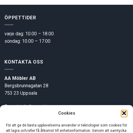
ÖPPETTIDER
varje dag: 10.00 – 18.00
söndag: 10.00 – 17.00
KONTAKTA OSS
AA Möbler AB
Bergsbrunnagatan 28
753 23 Uppsala
E-post:
info@aamobler.se
Cookies
Tel: 018-18 18 51
För att ge de bästa upplevelserna använder vi teknologier som cookies för
att lagra och/eller få åtkomst till enhetsinformation. Genom att samtycka