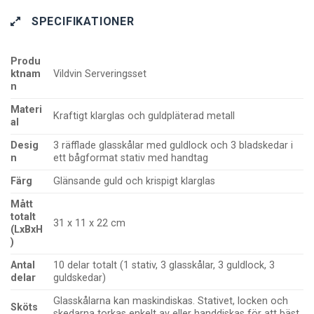
SPECIFIKATIONER
Produ
ktnam
Vildvin Serveringsset
n
Materi
Kraftigt klarglas och guldpläterad metall
al
Desig
3 räfflade glasskålar med guldlock och 3 bladskedar i
n
ett bågformat stativ med handtag
Färg
Glänsande guld och krispigt klarglas
Mått
totalt
31 x 11 x 22 cm
(LxBxH
)
Antal
10 delar totalt (1 stativ, 3 glasskålar, 3 guldlock, 3
delar
guldskedar)
Glasskålarna kan maskindiskas. Stativet, locken och
Sköts
skedarna torkas enkelt av eller handdiskas för att bäst