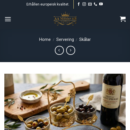
Skip
Erhållen europeisk kvalitet.
to
content
Home
Servering
Skålar
/
/