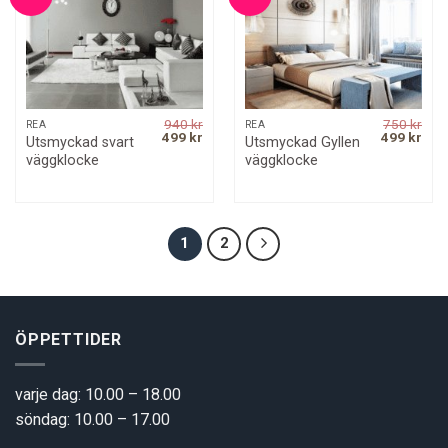
940
kr
750
kr
REA
REA
Original
Current
Original
Curr
499
kr
499
kr
Utsmyckad svart
Utsmyckad Gyllen
price
price
price
pric
väggklocke
väggklocke
was:
is:
was:
is:
940 kr.
499 kr.
750 kr.
499 
1
2
ÖPPETTIDER
varje dag: 10.00 – 18.00
söndag: 10.00 – 17.00