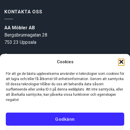
KONTAKTA OSS
AA Möbler AB
Bergsbrunnagatan 28
753 23 Uppsala
E-post:
info@aamobler.se
Cookies
Tel: 018-18 18 51
För att ge de bästa upplevelserna använder vi teknologier som cookies för
att lagra och/eller få åtkomst till enhetsinformation. Genom att samtycka
INFORMATION
till dessa teknologier tillåter du oss att behandla data såsom
surfbeteende eller unika ID:n på denna webbplats. Att inte samtycka, eller
att återkalla samtycke, kan påverka vissa funktioner och egenskaper
negativt.
Om oss
Kundservice
Godkänn