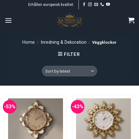
Skip
Erhållen europeisk kvalitet.
to
content
Home
Inredning & Dekoration
/
/
Väggklockor
FILTER
-53%
-43%