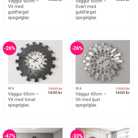
Väggur 60cm –
Väggur 60cm –
price
price
price
pric
Vit med
Svart med
was:
is:
was:
is:
1900 kr.
1400 kr.
1900 kr.
1400
guldfärgat
guldfärgat
spegelglas
spegelglas
-26%
-26%
1900
kr
1900
kr
REA
REA
Original
Current
Original
Curr
1400
kr
1400
kr
Väggur 60cm –
Väggur 60cm –
price
price
price
pric
Vit med tonat
Vit med ljust
was:
is:
was:
is:
1900 kr.
1400 kr.
1900 kr.
1400
spegelglas
spegelglas
-47%
-33%