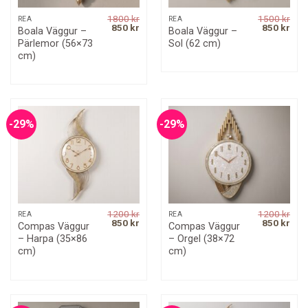
1800
kr
1500
kr
REA
REA
Original
Current
Original
Curr
850
kr
850
kr
Boala Väggur –
Boala Väggur –
price
price
price
pric
Pärlemor (56×73
Sol (62 cm)
was:
is:
was:
is:
1800 kr.
850 kr.
1500 kr.
850 
cm)
-29%
-29%
1200
kr
1200
kr
REA
REA
Original
Current
Original
Curr
850
kr
850
kr
Compas Väggur
Compas Väggur
price
price
price
pric
– Harpa (35×86
– Orgel (38×72
was:
is:
was:
is:
1200 kr.
850 kr.
1200 kr.
850 
cm)
cm)