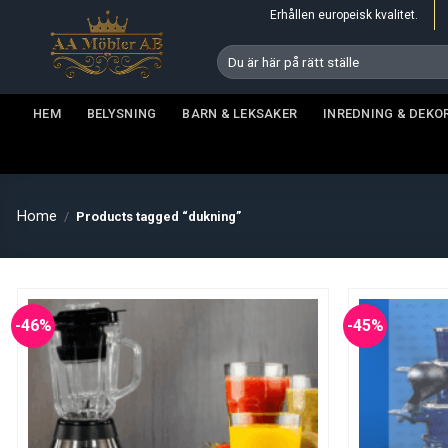
Skip
Erhållen europeisk kvalitet.
to
Search
content
for:
HEM
BELYSNING
BARN & LEKSAKER
INREDNING & DEKO
Home
/
Products tagged “dukning”
-46%
-45%