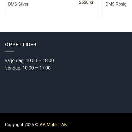
Original
Current
2650
kr
DMS Silver
DMS Rosig
price
price
was:
is:
4150 kr.
2650 kr.
ÖPPETTIDER
varje dag: 10.00 – 18.00
söndag: 10.00 – 17.00
Copyright 2026 ©
AA Möbler AB