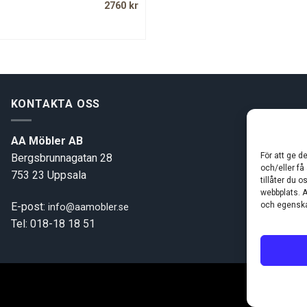
Original
Current
2760
kr
price
price
was:
is:
4300 kr.
2760 kr.
KONTAKTA OSS
AA Möbler AB
För att ge d
Bergsbrunnagatan 28
och/eller få
753 23 Uppsala
tillåter du 
webbplats. A
och egenska
E-post:
info@aamobler.se
Tel: 018-18 18 51