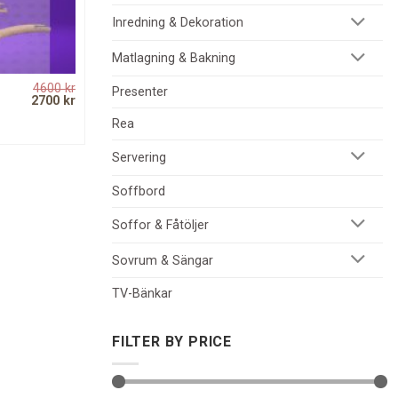
Inredning & Dekoration
Matlagning & Bakning
4600
kr
Presenter
Original
Current
2700
kr
price
price
Rea
was:
is:
4600 kr.
2700 kr.
Servering
Soffbord
Soffor & Fåtöljer
Sovrum & Sängar
TV-Bänkar
FILTER BY PRICE