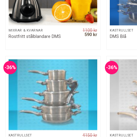
1100
kr
QUICK VIEW
MIXRAR & KVARNAR
KASTRULLSET
Original
Current
590
kr
Rostfritt stålblandare DMS
DMS Blå
price
price
was:
is:
1100 kr.
590 kr.
-36%
-36%
4150
kr
QUICK VIEW
KASTRULLSET
KASTRULLSET