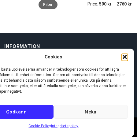
Min
Max
Price:
590 kr
—
2760 kr
Filter
price
price
INFORMATION
Cookies
Om oss
e bästa upplevelserna använder vi teknologier som cookies för att lagra
 åtkomst till enhetsinformation. Genom att samtycka till dessa teknologier
Kundservice
oss att behandla data såsom surfbeteende eller unika ID:n på denna
tt inte samtycka, eller att återkalla samtycke, kan påverka vissa funktioner
per negativt.
Godkänn
Neka
Cookie Policy
Integritetspolicy
Visa
MasterCard
Swi
(SE