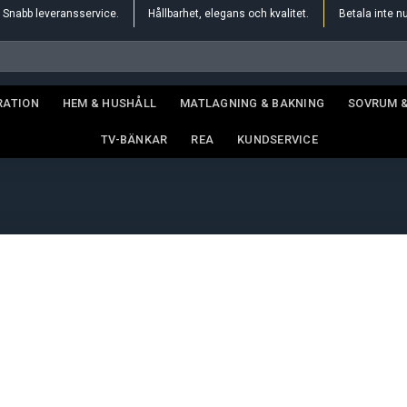
Snabb leveransservice.
Hållbarhet, elegans och kvalitet.
Betala inte n
RATION
HEM & HUSHÅLL
MATLAGNING & BAKNING
SOVRUM 
TV-BÄNKAR
REA
KUNDSERVICE