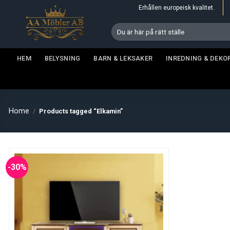
Skip
Erhållen europeisk kvalitet.
to
Search
content
for:
HEM
BELYSNING
BARN & LEKSAKER
INREDNING & DEKO
Home
/
Products tagged “Elkamin”
-30%