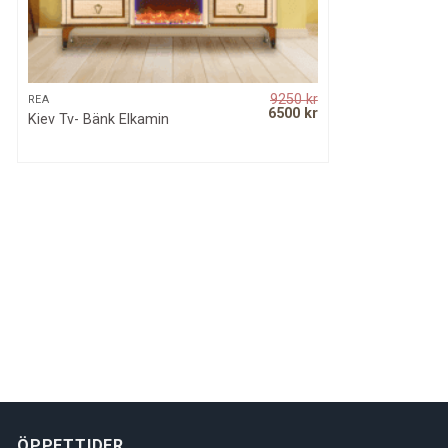
9250
kr
QUICK VIEW
REA
Original
Current
6500
kr
Kiev Tv- Bänk Elkamin
price
price
was:
is:
9250 kr.
6500 kr.
ÖPPETTIDER