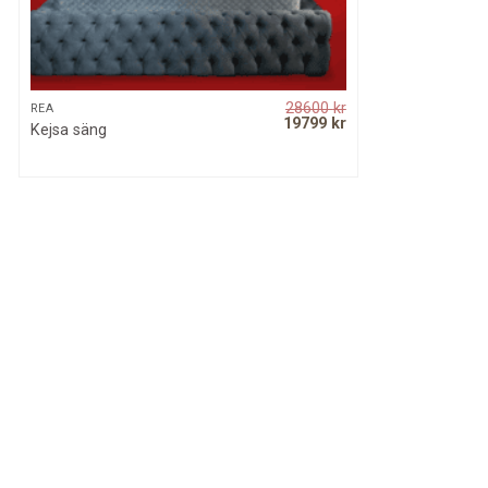
28600
kr
SNABBKOLL
REA
Original
Current
19799
kr
Kejsa säng
price
price
was:
is:
28600 kr.
19799 kr.