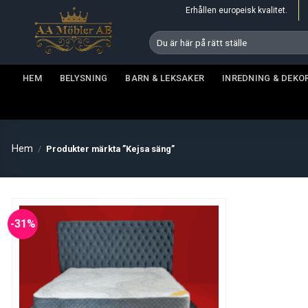
Skip
Erhållen europeisk kvalitet.
to
Sök
content
efter:
HEM
BELYSNING
BARN & LEKSAKER
INREDNING & DEKO
Hem
/
Produkter märkta ”Kejsa säng”
-31%