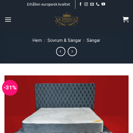
Skip
Erhållen europeisk kvalitet.
to
content
Hem
Sovrum & Sängar
Sängar
/
/
-31%