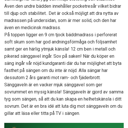
Även den undre bädden innehåller pocketresår vilket bidrar
till djup och stabilitet.. Det är också möjligt att dra nytta av
madrassen på undersidan, som är mer solid, och den har
även en medicinsk madrass.
På toppen ligger en 9 cm tjock bäddmadrass i perforerat
soft skum som har god andningsförmåga och följsamhet
samt ger en härlig ytmjuk känsla! 12 cm ben i metall och
pikerad sänggavel ingår. Sov på saken! När du köper en
säng ingår vår nöjd kundgaranti där du har möjlighet att byta
fasthet på sängen om du inte är nöjd. Alla sängar har
dessutom 2 års garanti mot ram- och fjäderbrott.
Sänggaveln är en vacker mjuk sänggavel som ger
sovrummet en mysig känsla! Sänggaveln är gjord av samma
tyg som sängen, så att du kan skapa en helhetskänsla i ditt
sovrum. Det är en bra idé att luta dig mot sänggaveln om du
gillar att läsa eller titta på TV i sängen.
Videospelare