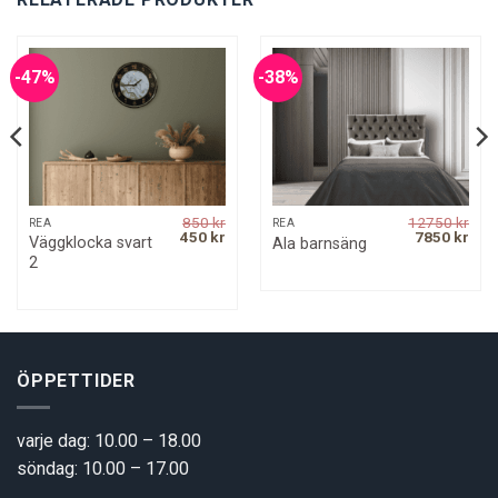
-47%
-38%
850
kr
12750
kr
REA
REA
rrent
Original
Current
Original
Curr
450
kr
7850
kr
Väggklocka svart
Ala barnsäng
ice
price
price
price
pric
2
was:
is:
was:
is:
9 kr.
850 kr.
450 kr.
12750 kr.
7850
ÖPPETTIDER
varje dag: 10.00 – 18.00
söndag: 10.00 – 17.00