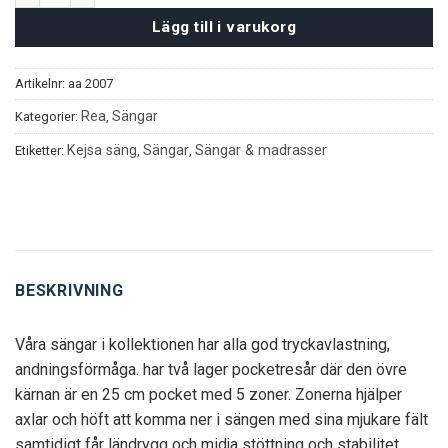
Lägg till i varukorg
Artikelnr:
aa 2007
Rea
Sängar
Kategorier:
,
Kejsa säng
Sängar
Sängar & madrasser
Etiketter:
,
,
BESKRIVNING
Våra sängar i kollektionen har alla god tryckavlastning,
andningsförmåga. har två lager pocketresår där den övre
kärnan är en 25 cm pocket med 5 zoner. Zonerna hjälper
axlar och höft att komma ner i sängen med sina mjukare fält
samtidigt får ländrygg och midja stöttning och stabilitet.