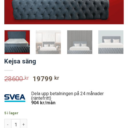
Kejsa säng
Original
Current
28600
kr
19799
kr
price
price
was:
is:
Dela upp betalningen på 24 månader
28600 kr.
19799 kr.
(räntefritt)
904
kr/mån
5 i lager
Kejsa säng mängd