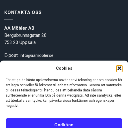
KONTAKTA OSS
AA Möbler AB
Bergsbrunnagatan 28
753 23 Uppsala
E-post:
info@aamobler.se
Tel: 018-18 18 51
Cookies
För att ge de bästa upplevelserna använder vi teknologier som cookies för
INFORMATION
att lagra och/eller få åtkomst till enhetsinformation. Genom att samtycka
till dessa teknologier tillåter du oss att behandla data såsom
surfbeteende eller unika ID:n på denna webbplats. Att inte samtycka, eller
Om oss
att återkalla samtycke, kan påverka vissa funktioner och egenskaper
negativt.
Kundservice
Godkänn