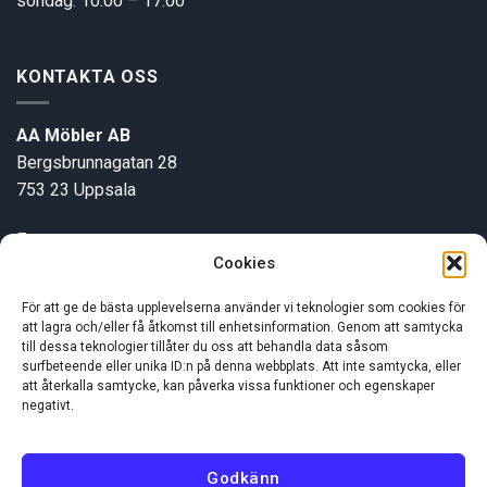
söndag: 10.00 – 17.00
KONTAKTA OSS
AA Möbler AB
Bergsbrunnagatan 28
753 23 Uppsala
E-post:
info@aamobler.se
Cookies
Tel: 018-18 18 51
För att ge de bästa upplevelserna använder vi teknologier som cookies för
att lagra och/eller få åtkomst till enhetsinformation. Genom att samtycka
INFORMATION
till dessa teknologier tillåter du oss att behandla data såsom
surfbeteende eller unika ID:n på denna webbplats. Att inte samtycka, eller
att återkalla samtycke, kan påverka vissa funktioner och egenskaper
negativt.
Om oss
Kundservice
Godkänn