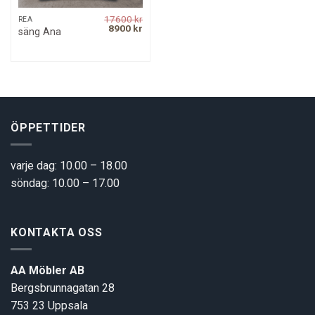
17600
kr
REA
Original
Current
8900
kr
säng Ana
price
price
was:
is:
17600 kr.
8900 kr.
ÖPPETTIDER
varje dag: 10.00 – 18.00
söndag: 10.00 – 17.00
KONTAKTA OSS
AA Möbler AB
Bergsbrunnagatan 28
753 23 Uppsala