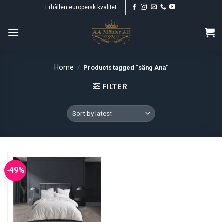
Skip
Erhållen europeisk kvalitet.
to
content
Home
/
Products tagged “säng Ana”
FILTER
-49%