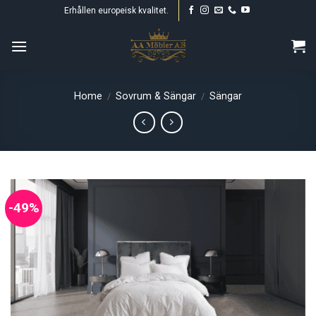
Skip
Erhållen europeisk kvalitet.
to
content
Home
Sovrum & Sängar
Sängar
/
/
-49%