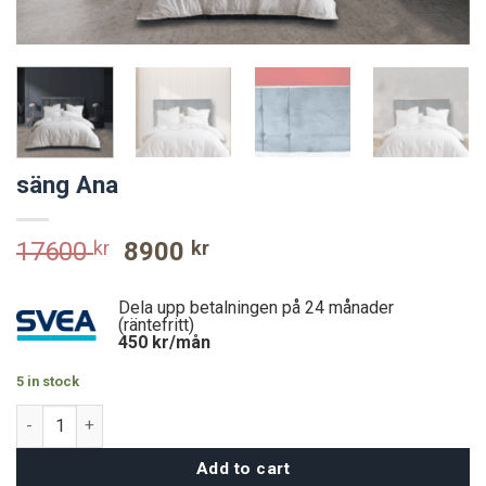
säng Ana
Original
Current
17600
kr
8900
kr
price
price
was:
is:
Dela upp betalningen på 24 månader
17600 kr.
8900 kr.
(räntefritt)
450
kr/mån
5 in stock
säng Ana quantity
Add to cart