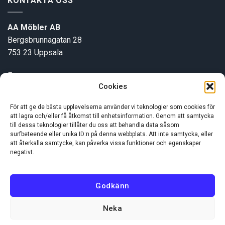
KONTAKTA OSS
AA Möbler AB
Bergsbrunnagatan 28
753 23 Uppsala
E-post:
info@aamobler.se
Cookies
Tel: 018-18 18 51
För att ge de bästa upplevelserna använder vi teknologier som cookies för
att lagra och/eller få åtkomst till enhetsinformation. Genom att samtycka
INFORMATION
till dessa teknologier tillåter du oss att behandla data såsom
surfbeteende eller unika ID:n på denna webbplats. Att inte samtycka, eller
att återkalla samtycke, kan påverka vissa funktioner och egenskaper
negativt.
Om oss
Kundservice
Godkänn
Neka
Visa
MasterCard
Swish
(SE)