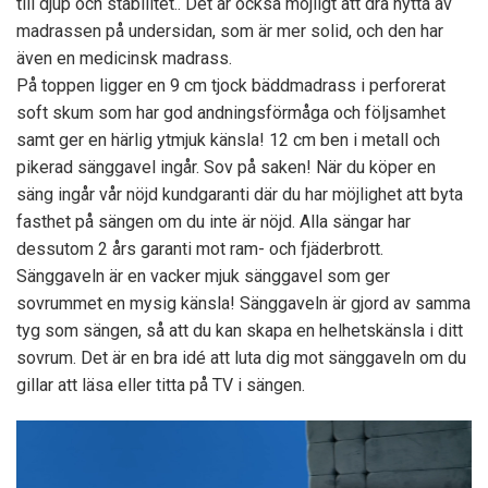
till djup och stabilitet.. Det är också möjligt att dra nytta av
madrassen på undersidan, som är mer solid, och den har
även en medicinsk madrass.
På toppen ligger en 9 cm tjock bäddmadrass i perforerat
soft skum som har god andningsförmåga och följsamhet
samt ger en härlig ytmjuk känsla! 12 cm ben i metall och
pikerad sänggavel ingår. Sov på saken! När du köper en
säng ingår vår nöjd kundgaranti där du har möjlighet att byta
fasthet på sängen om du inte är nöjd. Alla sängar har
dessutom 2 års garanti mot ram- och fjäderbrott.
Sänggaveln är en vacker mjuk sänggavel som ger
sovrummet en mysig känsla! Sänggaveln är gjord av samma
tyg som sängen, så att du kan skapa en helhetskänsla i ditt
sovrum. Det är en bra idé att luta dig mot sänggaveln om du
gillar att läsa eller titta på TV i sängen.
Video
Player