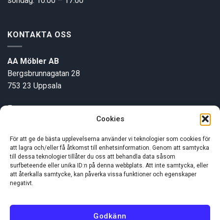
söndag: 10.00 – 17.00
KONTAKTA OSS
AA Möbler AB
Bergsbrunnagatan 28
753 23 Uppsala
E-post:
info@aamobler.se
Cookies
Tel: 018-18 18 51
För att ge de bästa upplevelserna använder vi teknologier som cookies för
att lagra och/eller få åtkomst till enhetsinformation. Genom att samtycka
INFORMATION
till dessa teknologier tillåter du oss att behandla data såsom
surfbeteende eller unika ID:n på denna webbplats. Att inte samtycka, eller
att återkalla samtycke, kan påverka vissa funktioner och egenskaper
negativt.
Om oss
Kundservice
Godkänn