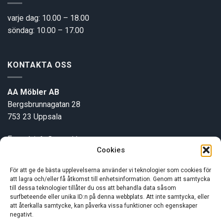
varje dag: 10.00 – 18.00
söndag: 10.00 – 17.00
KONTAKTA OSS
AA Möbler AB
Bergsbrunnagatan 28
753 23 Uppsala
E-post:
info@aamobler.se
Cookies
Tel: 018-18 18 51
För att ge de bästa upplevelserna använder vi teknologier som cookies för
att lagra och/eller få åtkomst till enhetsinformation. Genom att samtycka
INFORMATION
till dessa teknologier tillåter du oss att behandla data såsom
surfbeteende eller unika ID:n på denna webbplats. Att inte samtycka, eller
att återkalla samtycke, kan påverka vissa funktioner och egenskaper
Om oss
negativt.