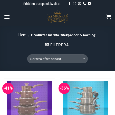
Skip
Erhållen europeisk kvalitet.
to
content
Hem
/
Produkter märkta ”Stekpannor & bakning”
FILTRERA
-41%
-36%