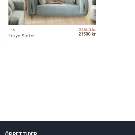
31500
kr
QUICK VIEW
REA
Original
Current
21500
kr
Tokyo Soffor
price
price
was:
is:
31500 kr.
21500 kr.
ÖPPETTIDER