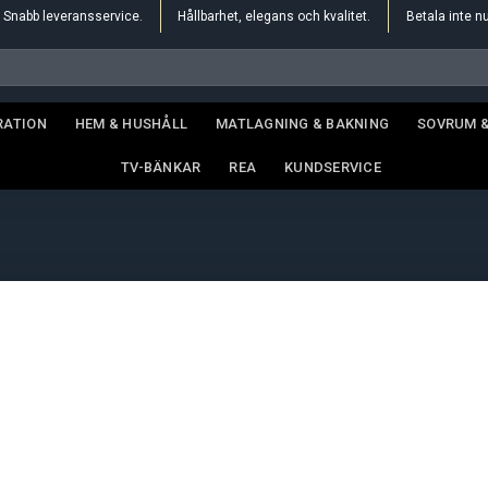
Snabb leveransservice.
Hållbarhet, elegans och kvalitet.
Betala inte n
RATION
HEM & HUSHÅLL
MATLAGNING & BAKNING
SOVRUM 
TV-BÄNKAR
REA
KUNDSERVICE