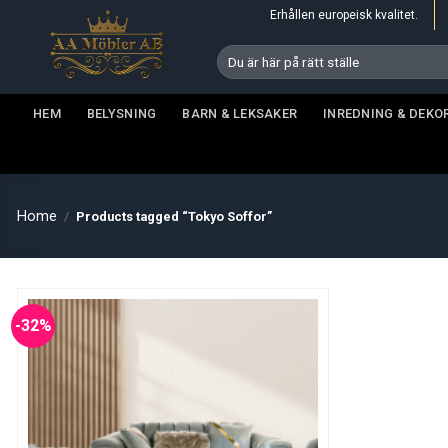
Skip
Erhållen europeisk kvalitet.
to
Search
content
for:
HEM
BELYSNING
BARN & LEKSAKER
INREDNING & DEKO
Home
/
Products tagged “Tokyo Soffor”
-32%