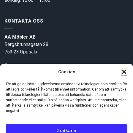
söndag: 10.00 – 17.00
KONTAKTA OSS
AA Möbler AB
Bergsbrunnagatan 28
753 23 Uppsala
E-post:
info@aamobler.se
Cookies
Tel: 018-18 18 51
För att ge de bästa upplevelserna använder vi teknologier som cookies för
att lagra och/eller få åtkomst till enhetsinformation. Genom att samtycka
INFORMATION
till dessa teknologier tillåter du oss att behandla data såsom
surfbeteende eller unika ID:n på denna webbplats. Att inte samtycka, eller
att återkalla samtycke, kan påverka vissa funktioner och egenskaper
negativt.
Om oss
Kundservice
Godkänn