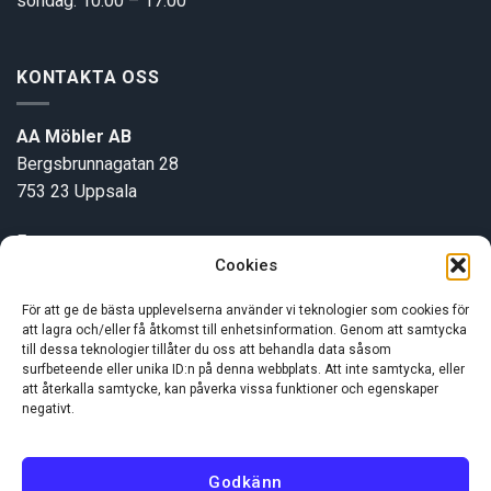
söndag: 10.00 – 17.00
KONTAKTA OSS
AA Möbler AB
Bergsbrunnagatan 28
753 23 Uppsala
E-post:
info@aamobler.se
Cookies
Tel: 018-18 18 51
För att ge de bästa upplevelserna använder vi teknologier som cookies för
att lagra och/eller få åtkomst till enhetsinformation. Genom att samtycka
INFORMATION
till dessa teknologier tillåter du oss att behandla data såsom
surfbeteende eller unika ID:n på denna webbplats. Att inte samtycka, eller
att återkalla samtycke, kan påverka vissa funktioner och egenskaper
negativt.
Om oss
Kundservice
Godkänn