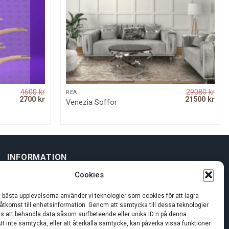
4600
kr
29080
kr
QUICK VIEW
REA
Original
Current
Original
Curr
2700
kr
21500
kr
Venezia Soffor
price
price
price
pric
was:
is:
was:
is:
4600 kr.
2700 kr.
29080 kr.
2150
INFORMATION
Cookies
Om oss
e bästa upplevelserna använder vi teknologier som cookies för att lagra
 åtkomst till enhetsinformation. Genom att samtycka till dessa teknologier
Kundservice
oss att behandla data såsom surfbeteende eller unika ID:n på denna
tt inte samtycka, eller att återkalla samtycke, kan påverka vissa funktioner