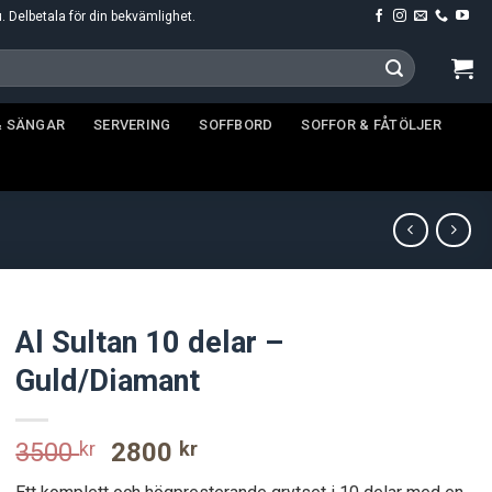
u. Delbetala för din bekvämlighet.
& SÄNGAR
SERVERING
SOFFBORD
SOFFOR & FÅTÖLJER
Al Sultan 10 delar –
Guld/Diamant
Original
Current
3500
kr
2800
kr
price
price