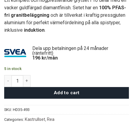
Ett komplett och högpresterande grytset i 10 delar med en
was:
is:
vacker guldfärgad diamantfinish. Setet har en
100% PFAS-
3500 kr.
2800 kr.
fri granitbeläggning
och är tillverkat i kraftig pressgjuten
aluminium för perfekt värmefördelning på alla spistyper,
inklusive
induktion
.
Dela upp betalningen på 24 månader
(räntefritt)
196
kr/mån
5 in stock
Al Sultan 10 delar – Guld/Diamant quantity
Add to cart
SKU:
HD35-493
Kastrullset
Rea
Categories:
,