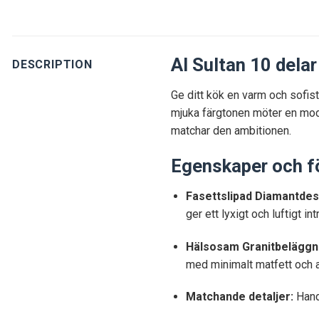
Al Sultan 10 dela
DESCRIPTION
Ge ditt kök en varm och sofist
mjuka färgtonen möter en mode
matchar den ambitionen.
Egenskaper och f
Fasettslipad Diamantdes
ger ett lyxigt och luftigt int
Hälsosam Granitbeläggni
med minimalt matfett och a
Matchande detaljer:
Handt