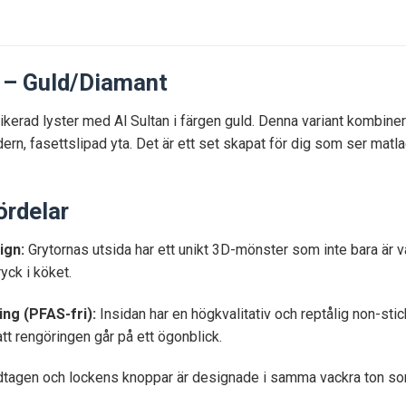
r – Guld/Diamant
ikerad lyster med Al Sultan i färgen guld. Denna variant kombine
rn, fasettslipad yta. Det är ett set skapat för dig som ser mat
ördelar
ign:
Grytornas utsida har ett unikt 3D-mönster som inte bara är va
ryck i köket.
ng (PFAS-fri):
Insidan har en högkvalitativ och reptålig non-stic
tt rengöringen går på ett ögonblick.
agen och lockens knoppar är designade i samma vackra ton som re