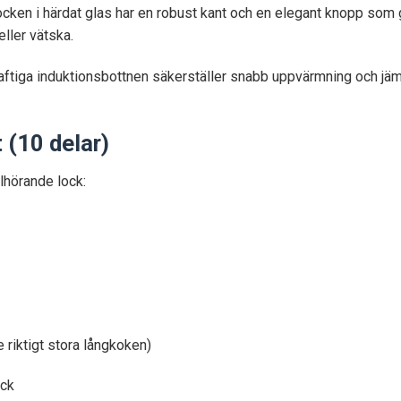
cken i härdat glas har en robust kant och en elegant knopp som g
eller vätska.
ftiga induktionsbottnen säkerställer snabb uppvärmning och jämn
t (10 delar)
llhörande lock:
 riktigt stora långkoken)
ck