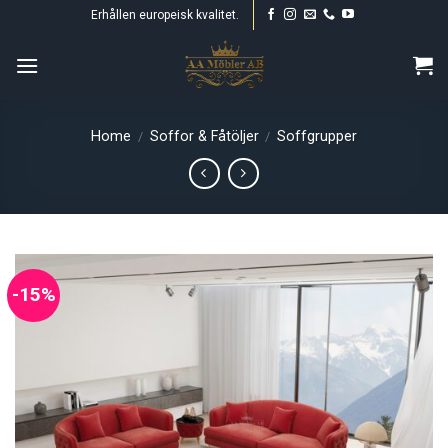
Skip
Erhållen europeisk kvalitet.
to
content
Home
Soffor & Fåtöljer
Soffgrupper
/
/
-15%