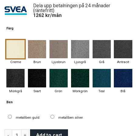
was:
is:
Dela upp betalningen på 24 månader
33500 kr.
28400 kr.
(räntefritt)
1262
kr/mån
Färg
Creme
Brun
Ljusbrun
Ljusgrå
Grå
Antracit
Mörkgrå
Svart
Grön
Mörkgrön
Teal
Blå
Ben
metallben guld
metallben silver
Monza soffgrupp 3+2+1 quantity
Add to cart