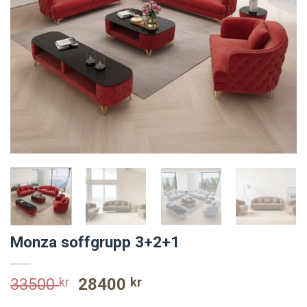
Monza soffgrupp 3+2+1
Original
Current
33500
kr
28400
kr
price
price