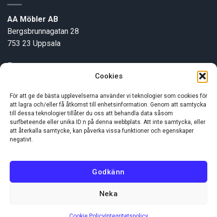
AA Möbler AB
Bergsbrunnagatan 28
753 23 Uppsala
E-post:
info@aamobler.se
Cookies
Tel: 018-18 18 51
För att ge de bästa upplevelserna använder vi teknologier som cookies för
att lagra och/eller få åtkomst till enhetsinformation. Genom att samtycka
INFORMATION
till dessa teknologier tillåter du oss att behandla data såsom
surfbeteende eller unika ID:n på denna webbplats. Att inte samtycka, eller
att återkalla samtycke, kan påverka vissa funktioner och egenskaper
negativt.
Om oss
Kundservice
Godkänn
Neka
Visa
MasterCard
Swish
(SE)
Cookie Policy
Integritetspolicy