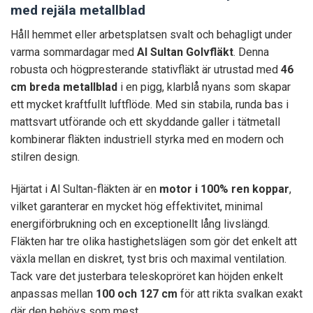
med rejäla metallblad
Håll hemmet eller arbetsplatsen svalt och behagligt under
varma sommardagar med
Al Sultan Golvfläkt
. Denna
robusta och högpresterande stativfläkt är utrustad med
46
cm breda metallblad
i en pigg, klarblå nyans som skapar
ett mycket kraftfullt luftflöde. Med sin stabila, runda bas i
mattsvart utförande och ett skyddande galler i tätmetall
kombinerar fläkten industriell styrka med en modern och
stilren design.
Hjärtat i Al Sultan-fläkten är en
motor i 100% ren koppar
,
vilket garanterar en mycket hög effektivitet, minimal
energiförbrukning och en exceptionellt lång livslängd.
Fläkten har tre olika hastighetslägen som gör det enkelt att
växla mellan en diskret, tyst bris och maximal ventilation.
Tack vare det justerbara teleskopröret kan höjden enkelt
anpassas mellan
100 och 127 cm
för att rikta svalkan exakt
där den behövs som mest.