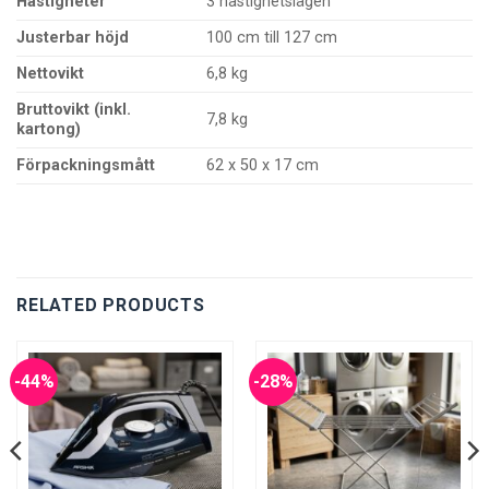
Hastigheter
3 hastighetslägen
Justerbar höjd
100 cm till 127 cm
Nettovikt
6,8 kg
Bruttovikt (inkl.
7,8 kg
kartong)
Förpackningsmått
62 x 50 x 17 cm
RELATED PRODUCTS
-44%
-28%