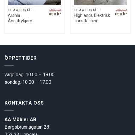
800
kr
900
kr
HEM & HUSHÅLL
HEM & HUSHÅLL
Original
Current
Original
Curr
450
kr
650
kr
Arshia
Highlands Elektrisk
price
price
price
pric
Ångstrykjärn
Torkställning
was:
is:
was:
is:
800 kr.
450 kr.
900 kr.
650 
ÖPPETTIDER
varje dag: 10.00 – 18.00
söndag: 10.00 – 17.00
KONTAKTA OSS
AA Möbler AB
Bergsbrunnagatan 28
753 23 Uppsala