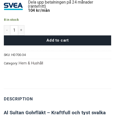
Dela upp betalningen på 24 månader
(räntefritt)
104
kr/mån
8 in stock
Al Sultan Golvfläkt quantity
Add to cart
SKU:
HD700-34
Hem & Hushåll
Category:
DESCRIPTION
Al Sultan Golvfläkt – Kraftfull och tyst svalka