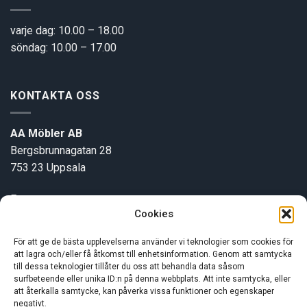
varje dag: 10.00 – 18.00
söndag: 10.00 – 17.00
KONTAKTA OSS
AA Möbler AB
Bergsbrunnagatan 28
753 23 Uppsala
E-post:
info@aamobler.se
Cookies
Tel: 018-18 18 51
För att ge de bästa upplevelserna använder vi teknologier som cookies för
att lagra och/eller få åtkomst till enhetsinformation. Genom att samtycka
INFORMATION
till dessa teknologier tillåter du oss att behandla data såsom
surfbeteende eller unika ID:n på denna webbplats. Att inte samtycka, eller
att återkalla samtycke, kan påverka vissa funktioner och egenskaper
negativt.
Om oss