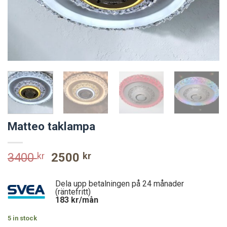
Matteo taklampa
Original
Current
3400
kr
2500
kr
price
price
was:
is:
Dela upp betalningen på 24 månader
3400 kr.
2500 kr.
(räntefritt)
183
kr/mån
5 in stock