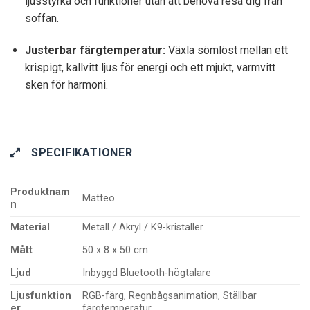
ljusstyrka och funktioner utan att behöva resa dig från
soffan.
Justerbar färgtemperatur:
Växla sömlöst mellan ett
krispigt, kallvitt ljus för energi och ett mjukt, varmvitt
sken för harmoni.
SPECIFIKATIONER
Produktnam
Matteo
n
Material
Metall / Akryl / K9-kristaller
Mått
50 x 8 x 50 cm
Ljud
Inbyggd Bluetooth-högtalare
Ljusfunktion
RGB-färg, Regnbågsanimation, Ställbar
er
färgtemperatur