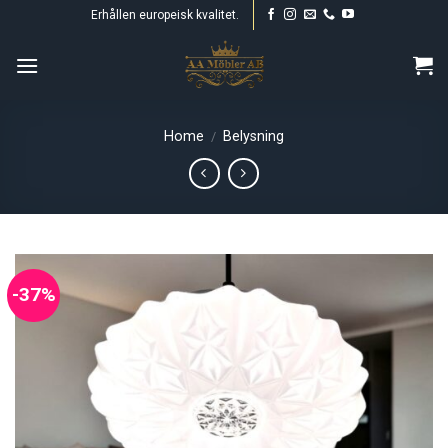
Skip
Erhållen europeisk kvalitet.
to
content
Home
Belysning
/
-37%