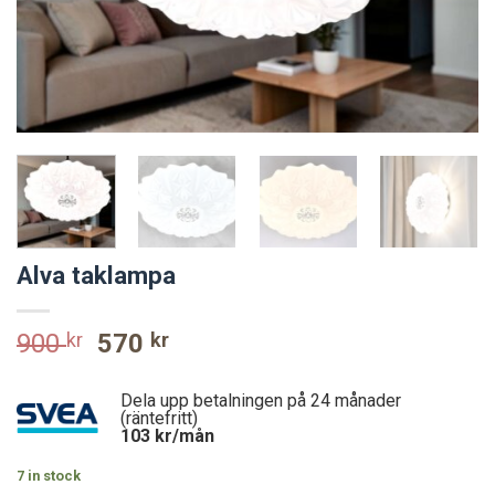
Alva taklampa
Original
Current
900
kr
570
kr
price
price
was:
is:
Dela upp betalningen på 24 månader
900 kr.
570 kr.
(räntefritt)
103
kr/mån
7 in stock