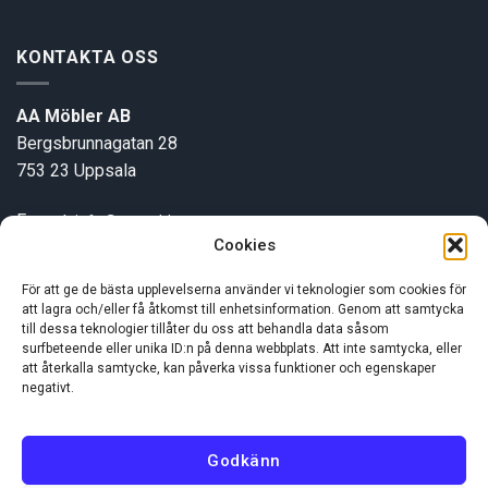
KONTAKTA OSS
AA Möbler AB
Bergsbrunnagatan 28
753 23 Uppsala
E-post:
info@aamobler.se
Cookies
Tel: 018-18 18 51
För att ge de bästa upplevelserna använder vi teknologier som cookies för
att lagra och/eller få åtkomst till enhetsinformation. Genom att samtycka
INFORMATION
till dessa teknologier tillåter du oss att behandla data såsom
surfbeteende eller unika ID:n på denna webbplats. Att inte samtycka, eller
att återkalla samtycke, kan påverka vissa funktioner och egenskaper
Om oss
negativt.
Kundservice
Godkänn