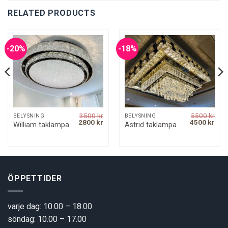
RELATED PRODUCTS
-20%
-18%
3500
kr
5500
kr
BELYSNING
BELYSNING
rrent
Original
Current
Original
Curr
2800
kr
4500
kr
William taklampa
Astrid taklampa
ice
price
price
price
pric
was:
is:
was:
is:
00 kr.
3500 kr.
2800 kr.
5500 kr.
4500
ÖPPETTIDER
varje dag: 10.00 – 18.00
söndag: 10.00 – 17.00