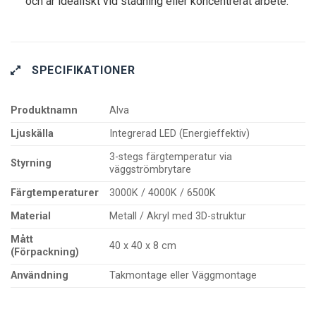
och är idealiskt vid städning eller koncentrerat arbete.
SPECIFIKATIONER
Produktnamn
Alva
Ljuskälla
Integrerad LED (Energieffektiv)
3-stegs färgtemperatur via
Styrning
väggströmbrytare
Färgtemperaturer
3000K / 4000K / 6500K
Material
Metall / Akryl med 3D-struktur
Mått
40 x 40 x 8 cm
(Förpackning)
Användning
Takmontage eller Väggmontage