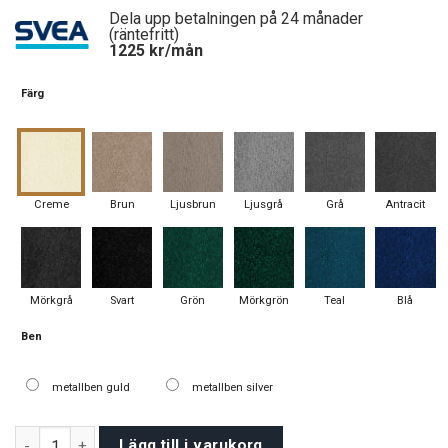
was:
is:
Dela upp betalningen på 24 månader
32500 kr.
27500 kr.
(räntefritt)
1225
kr/mån
Färg
Creme
Brun
Ljusbrun
Ljusgrå
Grå
Antracit
Mörkgrå
Svart
Grön
Mörkgrön
Teal
Blå
Ben
metallben guld
metallben silver
Modena soffgrupp 3+2+1 mängd
Lägg till i varukorg