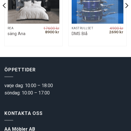
17600
kr
4900
kr
REA
KASTRULLSET
rrent
Original
Current
Original
Curr
8900
kr
2690
kr
säng Ana
DMS Blå
ice
price
price
price
pric
was:
is:
was:
is:
00 kr.
17600 kr.
8900 kr.
4900 kr.
2690
ÖPPETTIDER
varje dag: 10.00 – 18.00
söndag: 10.00 – 17.00
KONTAKTA OSS
AA Möbler AB