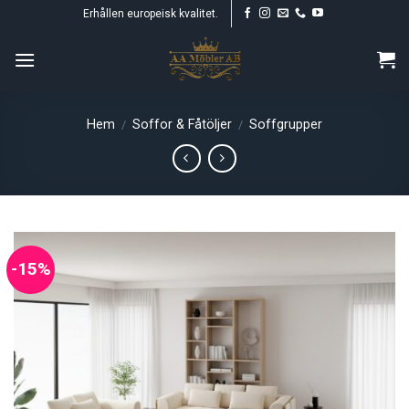
Skip
Erhållen europeisk kvalitet.
to
content
Hem
Soffor & Fåtöljer
Soffgrupper
/
/
-15%