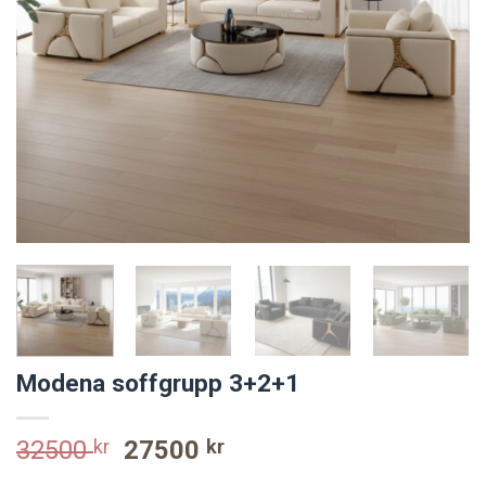
Modena soffgrupp 3+2+1
Original
Current
32500
kr
27500
kr
price
price