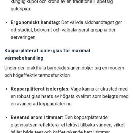
kunglig kupol och kröns av en traditionell, spetsig
guldspira.
Ergonomiskt handtag:
Det välvda sidohandtaget ger
ett stadigt, bekvämt och välbalanserat grepp under
serveringen.
Kopparpläterat isolerglas för maximal
värmebehandling
Under den praktfulla barockdesignen döljer sig en modern
och högeffektiv termosfunktion:
Kopparpläterat isolerglas:
Varje kanna är utrustad med
en robust glasinsats av högsta kvalitet som belagts med
en avancerad kopparplätering.
Bevarad arom i timmar:
Den kopparpläterade
glasinsatsen reflekterar effektivt tillbaka värmen, vilket
håller både teet och kaffet rykande hett i timmar.