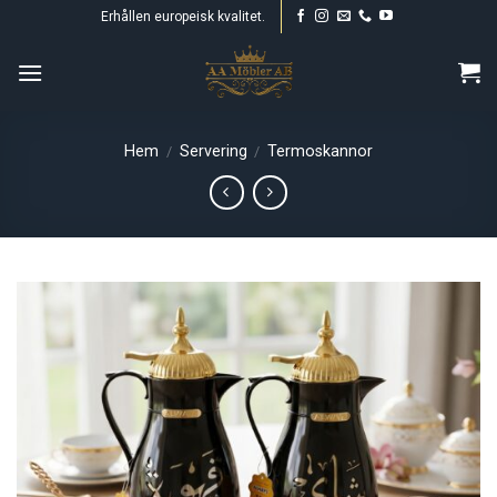
Skip
Erhållen europeisk kvalitet.
to
content
Hem
Servering
Termoskannor
/
/