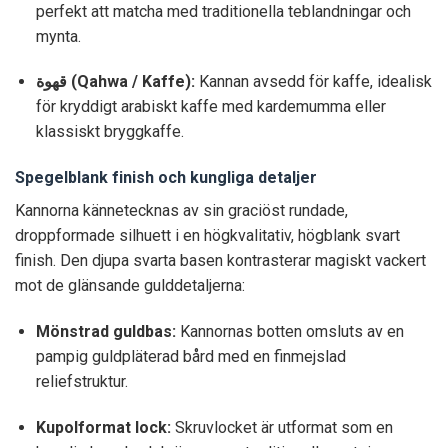
perfekt att matcha med traditionella teblandningar och
mynta.
قهوة (Qahwa / Kaffe):
Kannan avsedd för kaffe, idealisk
för kryddigt arabiskt kaffe med kardemumma eller
klassiskt bryggkaffe.
Spegelblank finish och kungliga detaljer
Kannorna kännetecknas av sin graciöst rundade,
droppformade silhuett i en högkvalitativ, högblank svart
finish. Den djupa svarta basen kontrasterar magiskt vackert
mot de glänsande gulddetaljerna:
Mönstrad guldbas:
Kannornas botten omsluts av en
pampig guldpläterad bård med en finmejslad
reliefstruktur.
Kupolformat lock:
Skruvlocket är utformat som en