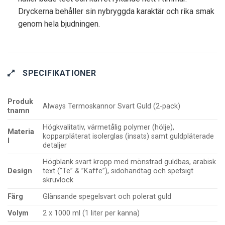
Dryckerna behåller sin nybryggda karaktär och rika smak
genom hela bjudningen.
SPECIFIKATIONER
Produk
Always Termoskannor Svart Guld (2-pack)
tnamn
Högkvalitativ, värmetålig polymer (hölje),
Materia
kopparpläterat isolerglas (insats) samt guldpläterade
l
detaljer
Högblank svart kropp med mönstrad guldbas, arabisk
Design
text (”Te” & ”Kaffe”), sidohandtag och spetsigt
skruvlock
Färg
Glänsande spegelsvart och polerat guld
Volym
2 x 1000 ml (1 liter per kanna)