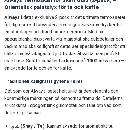
Always Termoskannor Svart Guld (2-pack) –
Orientalisk palatslyx för te och kaffe
Always
i detta exklusiva 2-pack är det ultimata termossetet
för dig som vill förvandla serveringen av varma drycker till
en storslagen och traditionsrik ceremoni. Med sin
spegelblanka, djupsvarta yta, majestätiska gulddetaljer och
vackra arabiska kalligrafi är detta set specialdesignat för att
hålla dina två viktigaste bjuddrycker åtskilda men perfekt
matchade. Setet innehåller två kannor på
1000 ml
vardera –
en avsedd för te och en för kaffe.
Traditionell kalligrafi i gyllene relief
Det som gör Always-setet helt unikt är den eleganta och
konstnärliga märkningen på kannornas framsida. Detaljerna
är utskurna i spegelblank guldmetall och talar om vad som
döljer sig i kannan:
شاي (Shay / Te):
Kannan avsedd för aromatiskt te,