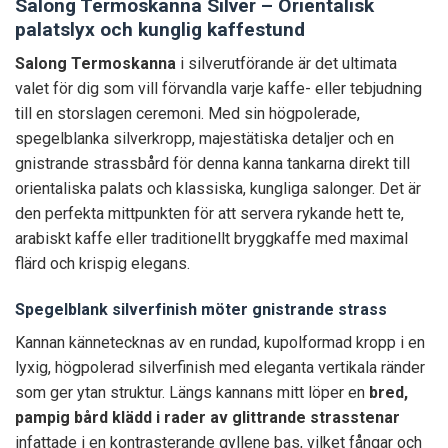
Salong Termoskanna Silver – Orientalisk
palatslyx och kunglig kaffestund
Salong Termoskanna
i silverutförande är det ultimata
valet för dig som vill förvandla varje kaffe- eller tebjudning
till en storslagen ceremoni. Med sin högpolerade,
spegelblanka silverkropp, majestätiska detaljer och en
gnistrande strassbård för denna kanna tankarna direkt till
orientaliska palats och klassiska, kungliga salonger. Det är
den perfekta mittpunkten för att servera rykande hett te,
arabiskt kaffe eller traditionellt bryggkaffe med maximal
flärd och krispig elegans.
Spegelblank silverfinish möter gnistrande strass
Kannan kännetecknas av en rundad, kupolformad kropp i en
lyxig, högpolerad silverfinish med eleganta vertikala ränder
som ger ytan struktur. Längs kannans mitt löper en
bred,
pampig bård klädd i rader av glittrande strasstenar
infattade i en kontrasterande gyllene bas, vilket fångar och