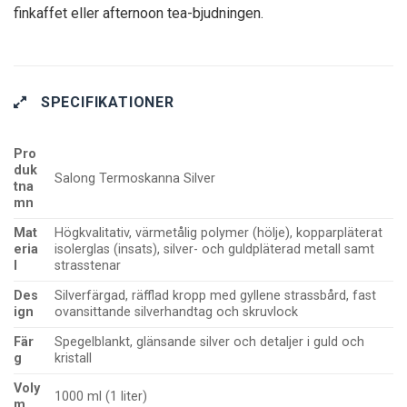
finkaffet eller afternoon tea-bjudningen.
SPECIFIKATIONER
Pro
duk
Salong Termoskanna Silver
tna
mn
Mat
Högkvalitativ, värmetålig polymer (hölje), kopparpläterat
eria
isolerglas (insats), silver- och guldpläterad metall samt
l
strasstenar
Des
Silverfärgad, räfflad kropp med gyllene strassbård, fast
ign
ovansittande silverhandtag och skruvlock
Fär
Spegelblankt, glänsande silver och detaljer i guld och
g
kristall
Voly
1000 ml (1 liter)
m