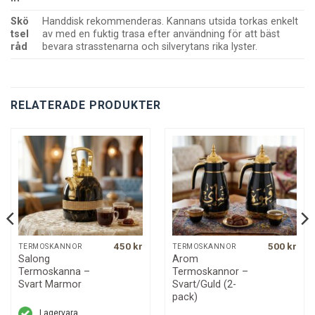
Skö
Handdisk rekommenderas. Kannans utsida torkas enkelt
tsel
av med en fuktig trasa efter användning för att bäst
råd
bevara strasstenarna och silverytans rika lyster.
RELATERADE PRODUKTER
450
kr
500
kr
TERMOSKANNOR
TERMOSKANNOR
Salong
Arom
Termoskanna –
Termoskannor –
Svart Marmor
Svart/Guld (2-
pack)
Lagervara