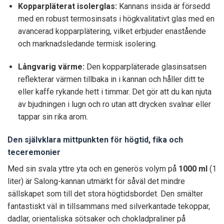
Kopparpläterat isolerglas:
Kannans insida är försedd
med en robust termosinsats i högkvalitativt glas med en
avancerad kopparplätering, vilket erbjuder enastående
och marknadsledande termisk isolering.
Långvarig värme:
Den kopparpläterade glasinsatsen
reflekterar värmen tillbaka in i kannan och håller ditt te
eller kaffe rykande hett i timmar. Det gör att du kan njuta
av bjudningen i lugn och ro utan att drycken svalnar eller
tappar sin rika arom.
Den självklara mittpunkten för högtid, fika och
teceremonier
Med sin svala yttre yta och en generös volym på
1000 ml
(1
liter) är Salong-kannan utmärkt för såväl det mindre
sällskapet som till det stora högtidsbordet. Den smälter
fantastiskt väl in tillsammans med silverkantade tekoppar,
dadlar, orientaliska sötsaker och chokladpraliner på