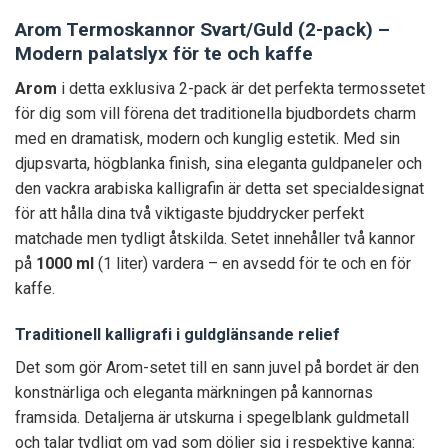
Arom Termoskannor Svart/Guld (2-pack) –
Modern palatslyx för te och kaffe
Arom
i detta exklusiva 2-pack är det perfekta termossetet
för dig som vill förena det traditionella bjudbordets charm
med en dramatisk, modern och kunglig estetik. Med sin
djupsvarta, högblanka finish, sina eleganta guldpaneler och
den vackra arabiska kalligrafin är detta set specialdesignat
för att hålla dina två viktigaste bjuddrycker perfekt
matchade men tydligt åtskilda. Setet innehåller två kannor
på
1000 ml
(1 liter) vardera – en avsedd för te och en för
kaffe.
Traditionell kalligrafi i guldglänsande relief
Det som gör Arom-setet till en sann juvel på bordet är den
konstnärliga och eleganta märkningen på kannornas
framsida. Detaljerna är utskurna i spegelblank guldmetall
och talar tydligt om vad som döljer sig i respektive kanna: