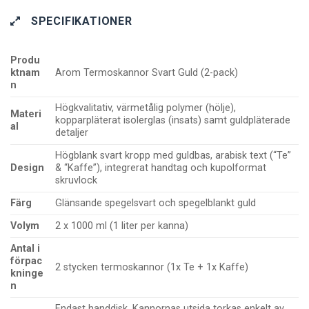
SPECIFIKATIONER
Produ
ktnam
Arom Termoskannor Svart Guld (2-pack)
n
Högkvalitativ, värmetålig polymer (hölje),
Materi
kopparpläterat isolerglas (insats) samt guldpläterade
al
detaljer
Högblank svart kropp med guldbas, arabisk text (“Te”
Design
& “Kaffe”), integrerat handtag och kupolformat
skruvlock
Färg
Glänsande spegelsvart och spegelblankt guld
Volym
2 x 1000 ml (1 liter per kanna)
Antal i
förpac
2 stycken termoskannor (1x Te + 1x Kaffe)
kninge
n
Endast handdisk. Kannornas utsida torkas enkelt av