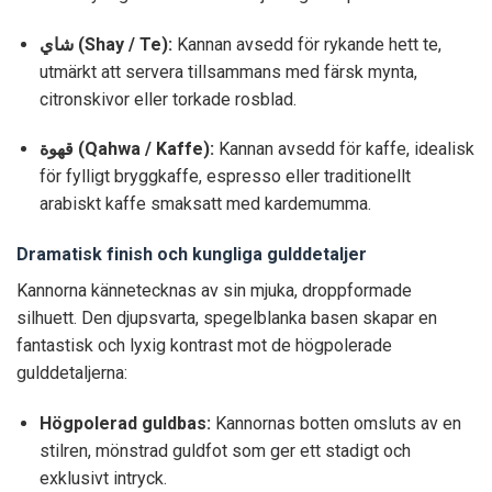
شاي (Shay / Te):
Kannan avsedd för rykande hett te,
utmärkt att servera tillsammans med färsk mynta,
citronskivor eller torkade rosblad.
قهوة (Qahwa / Kaffe):
Kannan avsedd för kaffe, idealisk
för fylligt bryggkaffe, espresso eller traditionellt
arabiskt kaffe smaksatt med kardemumma.
Dramatisk finish och kungliga gulddetaljer
Kannorna kännetecknas av sin mjuka, droppformade
silhuett. Den djupsvarta, spegelblanka basen skapar en
fantastisk och lyxig kontrast mot de högpolerade
gulddetaljerna:
Högpolerad guldbas:
Kannornas botten omsluts av en
stilren, mönstrad guldfot som ger ett stadigt och
exklusivt intryck.