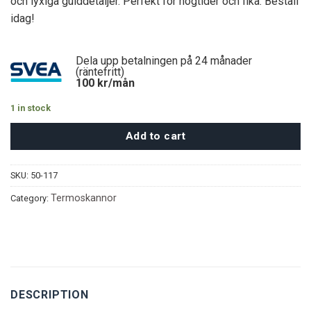
och lyxiga gulddetaljer. Perfekt för högtider och fika. Beställ
idag!
Dela upp betalningen på 24 månader
(räntefritt)
100
kr/mån
1 in stock
Add to cart
SKU:
50-117
Termoskannor
Category:
DESCRIPTION