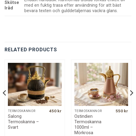
Skötse
med en fuktig trasa efter användning för att bäst
lråd
bevara texten och gulddetaljernas vackra glans.
RELATED PRODUCTS
450
kr
550
kr
TERMOSKANNOR
TERMOSKANNOR
Salong
Ostindien
Termoskanna –
Termoskanna
Svart
1000ml –
Mörkrosa